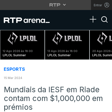
Entrar
Toggle na
12 Ago 2026 às 18:00
13 Ago 2026 às 18:00
20 Ago 2026 
LPLOL Summer
LPLOL Summer
LPLOL Summ
ESPORTS
15 Mar 2024
Mundiais da IESF em Riade
contam com $1,000,000 em
prémios