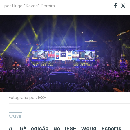
por Hugo "Kazac" Pereira
Fotografia por: IESF
Ouvir
A 16ª edição do IESF World Esports