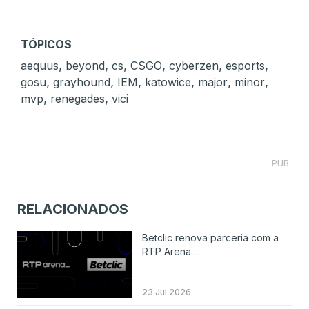
TÓPICOS
,
,
,
,
,
,
aequus
beyond
cs
CSGO
cyberzen
esports
,
,
,
,
,
,
gosu
grayhound
IEM
katowice
major
minor
,
,
mvp
renegades
vici
PUB
RELACIONADOS
Betclic renova parceria com a
RTP Arena ...
23 Jul 2026