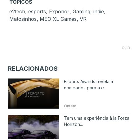
TÓPICOS
,
,
,
,
,
e2tech
esports
Exponor
Gaming
indie
,
,
Matosinhos
MEO XL Games
VR
PUB
RELACIONADOS
Esports Awards revelam
nomeados para a e...
Ontem
Tem uma experiência à la Forza
Horizon...