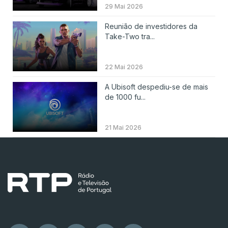
29 Mai 2026
Reunião de investidores da
Take-Two tra...
22 Mai 2026
A Ubisoft despediu-se de mais
de 1000 fu...
21 Mai 2026