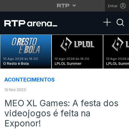
Entrar
Toggle na
10 Ago 2026 às 18:00
12 Ago 2026 às 18:00
13 Ago 2026 à
O Resto é Bola
LPLOL Summer
LPLOL Summ
ACONTECIMENTOS
15 Nov 2023
MEO XL Games: A festa dos
videojogos é feita na
Exponor!