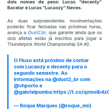
dois nomes de peso: Lucas “decenty”
Bacelar e Lucas “Lucaozy” Neves.
As duas surpreendentes movimentações
poderão ficar fechadas nas próximas horas,
avança a
Dust2.br
, que garante ainda que os
dois atletas estão já inscritos para jogar a
Thunderpick World Championship SA #2.
O Fluxo está próximo de contar
com Lucaozy e decenty para o
segundo semestre. As
informações na
@dust2_br
com
@vhporto
e
@gabrielpumba
:
https://t.co/qzmoib4
— Roque Marques (@roque_mn)