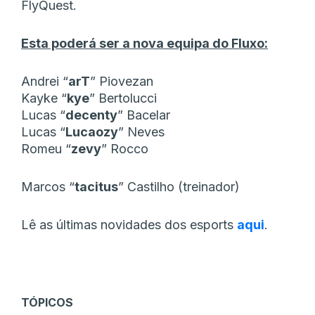
FlyQuest.
Esta poderá ser a nova equipa do Fluxo:
Andrei “
arT
” Piovezan
Kayke “
kye
” Bertolucci
Lucas “
decenty
” Bacelar
Lucas “
Lucaozy
” Neves
Romeu “
zevy
” Rocco
Marcos “
tacitus
” Castilho (treinador)
Lê as últimas novidades dos esports
aqui
.
TÓPICOS