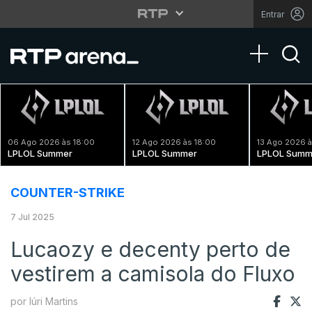
Entrar
Toggle na
06 Ago 2026 às 18:00
12 Ago 2026 às 18:00
13 Ago 2026 à
LPLOL Summer
LPLOL Summer
LPLOL Summ
COUNTER-STRIKE
7 Jul 2025
Lucaozy e decenty perto de
vestirem a camisola do Fluxo
por Iúri Martins