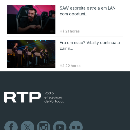
SAW espreita estreia em LAN
com oportuni...
Há 21 horas
Era em risco? Vitality continua a
cair n...
Há 22 horas