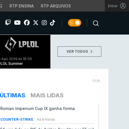
G
RTP ENSINA
RTP ARQUIVOS
Entrar
VER TODOS
 Ago 2026 às 18:00
PLOL Summer
PUB
ÚLTIMAS
MAIS LIDAS
Roman Imperium Cup IX ganha forma
COUNTER-STRIKE
há 8 horas