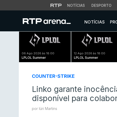
NOTÍCIAS
DESPORTO
NOTÍCIAS
PR
06 Ago 2026 às 18:00
12 Ago 2026 às 18:00
LPLOL Summer
LPLOL Summer
COUNTER-STRIKE
Linko garante inocênci
disponível para colabo
por Iúri Martins