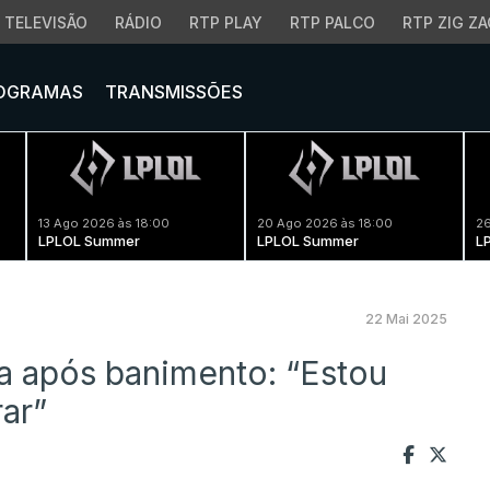
TELEVISÃO
RÁDIO
RTP PLAY
RTP PALCO
RTP ZIG ZA
OGRAMAS
TRANSMISSÕES
13 Ago 2026 às 18:00
20 Ago 2026 às 18:00
26
LPLOL Summer
LPLOL Summer
L
22 Mai 2025
a após banimento: “Estou
rar”