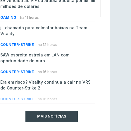
EA vendida ao PIF da Arábia Saudita por 55 mil
milhões de dólares
GAMING
há 11 horas
jL chamado para colmatar baixas na Team
Vitality
COUNTER-STRIKE
há 12 horas
SAW espreita estreia em LAN com
oportunidade de ouro
COUNTER-STRIKE
há 16 horas
Era em risco? Vitality continua a cair no VRS
do Counter-Strike 2
COUNTER-STRIKE
há 16 horas
Riot Games simplifica regras para torneios
comunitários de League of Legends
MAIS NOTÍCIAS
LEAGUE OF LEGENDS
ontem