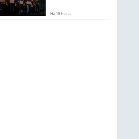
BLAST Bounty S2 na RTP Arena: Regressa o
melhor Counter-Strike
Há 16 horas
COUNTER-STRIKE
18 jul 2026
Wuant assina “The One”: O novo hino oficial
da LPLOL
LEAGUE OF LEGENDS
16 jul 2026
Roman Imperium Cup VIII abre inscrições com
SAW e Luminosity na lista
COUNTER-STRIKE
16 jul 2026
arrozdoce regressa ao mercado como jogador
livre
COUNTER-STRIKE
16 jul 2026