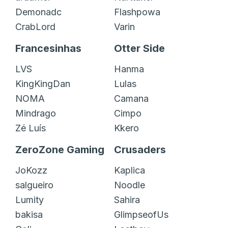
Demonadc
Flashpowa
CrabLord
Varin
Francesinhas
Otter Side
LVS
Hanma
KingKingDan
Lulas
NOMA
Camana
Mindrago
Cimpo
Zé Luís
Kkero
ZeroZone Gaming
Crusaders
JoKozz
Kaplica
salgueiro
Noodle
Lumity
Sahira
bakisa
GlimpseofUs