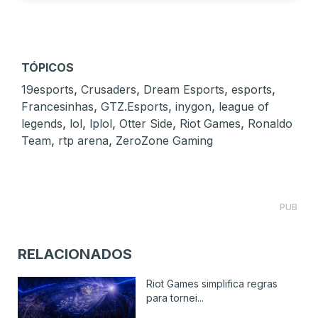
TÓPICOS
,
,
,
,
19esports
Crusaders
Dream Esports
esports
,
,
,
Francesinhas
GTZ.Esports
inygon
league of
,
,
,
,
,
legends
lol
lplol
Otter Side
Riot Games
Ronaldo
,
,
Team
rtp arena
ZeroZone Gaming
PUB
RELACIONADOS
Riot Games simplifica regras
para tornei...