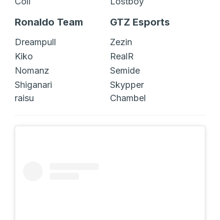
Coli
Lostboy
Ronaldo Team
GTZ Esports
Dreampull
Zezin
Kiko
RealR
Nomanz
Semide
Shiganari
Skypper
raisu
Chambel