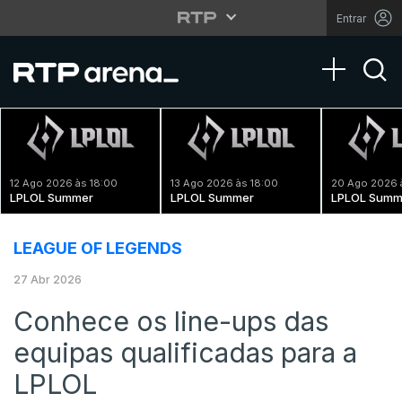
Entrar
Toggle na
12 Ago 2026 às 18:00
13 Ago 2026 às 18:00
20 Ago 2026 
LPLOL Summer
LPLOL Summer
LPLOL Summ
LEAGUE OF LEGENDS
27 Abr 2026
Conhece os line-ups das
equipas qualificadas para a
LPLOL