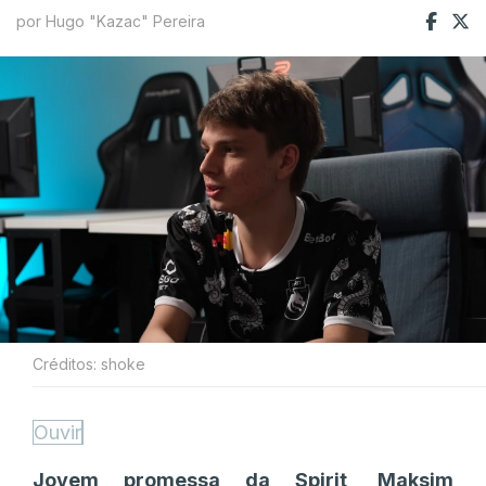
por Hugo "Kazac" Pereira
Créditos: shoke
Ouvir
Jovem promessa da Spirit, Maksim