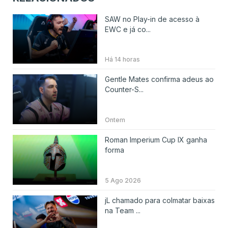
SAW no Play-in de acesso à
EWC e já co...
Há 14 horas
Gentle Mates confirma adeus ao
Counter-S...
Ontem
Roman Imperium Cup IX ganha
forma
5 Ago 2026
jL chamado para colmatar baixas
na Team ...