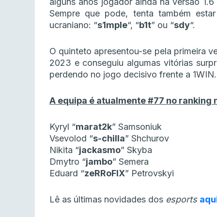
alguns anos jogador ainda na versão 1.6 
Sempre que pode, tenta também estar 
ucraniano: “
s1mple
“, “
b1t
” ou “
sdy
“.
O quinteto apresentou-se pela primeira v
2023 e conseguiu algumas vitórias surpr
perdendo no jogo decisivo frente a 1WIN.
A equipa é atualmente #77 no ranking 
Kyryl “
marat2k
⁠” Samsoniuk
Vsevolod “
s-chilla⁠
” Shchurov
Nikita “
jackasmo
” Skyba
Dmytro “
jambo
” Semera
Eduard “
zeRRoFIX
⁠” Petrovskyi
Lê as últimas novidades dos
esports
aqu