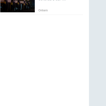
Betclic renova parceria com a RTP Arena para
a época 2026/27
Ontem
RTP ARENA
23 jul 2026
BLAST Bounty S2 na RTP Arena: Regressa o
melhor Counter-Strike
COUNTER-STRIKE
18 jul 2026
Wuant assina “The One”: O novo hino oficial
da LPLOL
LEAGUE OF LEGENDS
16 jul 2026
Roman Imperium Cup VIII abre inscrições com
SAW e Luminosity na lista
COUNTER-STRIKE
16 jul 2026