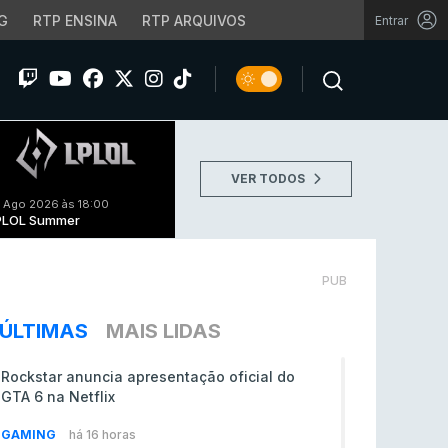
G
RTP ENSINA
RTP ARQUIVOS
Entrar
VER TODOS
 Ago 2026 às 18:00
PLOL Summer
PUB
ÚLTIMAS
MAIS LIDAS
Rockstar anuncia apresentação oficial do
GTA 6 na Netflix
GAMING
há 16 horas