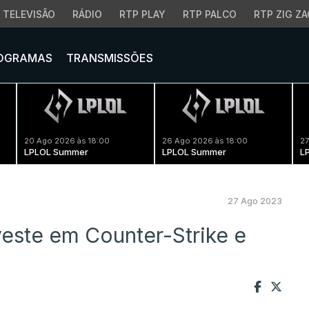
TELEVISÃO
RÁDIO
RTP PLAY
RTP PALCO
RTP ZIG ZA
OGRAMAS
TRANSMISSÕES
20 Ago 2026 às 18:00
26 Ago 2026 às 18:00
27
LPLOL Summer
LPLOL Summer
L
27 Ago 2023
veste em Counter-Strike e