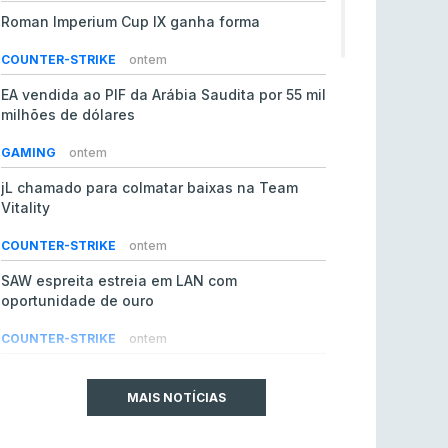
Roman Imperium Cup IX ganha forma
COUNTER-STRIKE
ontem
EA vendida ao PIF da Arábia Saudita por 55 mil
milhões de dólares
GAMING
ontem
jL chamado para colmatar baixas na Team
Vitality
COUNTER-STRIKE
ontem
SAW espreita estreia em LAN com
oportunidade de ouro
COUNTER-STRIKE
ontem
Era em risco? Vitality continua a cair no VRS
do Counter-Strike 2
MAIS NOTÍCIAS
COUNTER-STRIKE
ontem