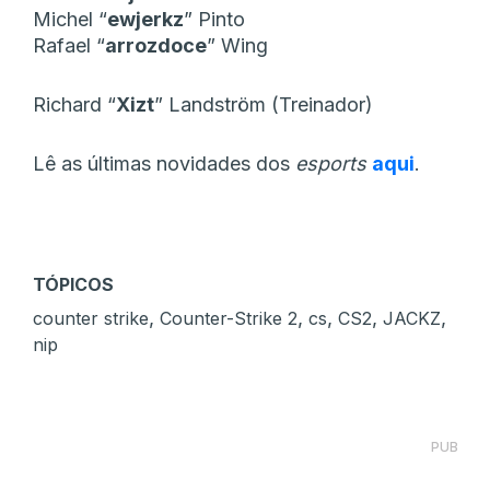
Michel “⁠
ewjerkz⁠
” Pinto
Rafael “⁠
arrozdoce⁠
” Wing
Richard “⁠
Xizt⁠
” Landström (Treinador)
Lê as últimas novidades dos
esports
aqui
.
TÓPICOS
,
,
,
,
,
counter strike
Counter-Strike 2
cs
CS2
JACKZ
nip
PUB