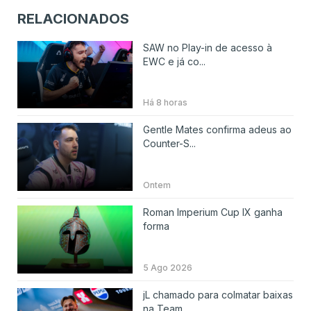
RELACIONADOS
SAW no Play-in de acesso à
EWC e já co...
Há 8 horas
Gentle Mates confirma adeus ao
Counter-S...
Ontem
Roman Imperium Cup IX ganha
forma
5 Ago 2026
jL chamado para colmatar baixas
na Team ...