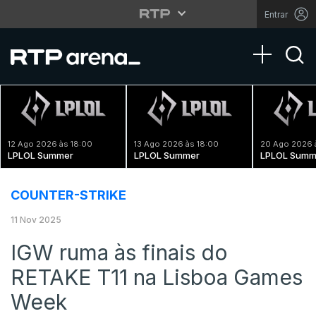
Entrar
Toggle na
12 Ago 2026 às 18:00
13 Ago 2026 às 18:00
20 Ago 2026 
LPLOL Summer
LPLOL Summer
LPLOL Summ
COUNTER-STRIKE
11 Nov 2025
IGW ruma às finais do
RETAKE T11 na Lisboa Games
Week