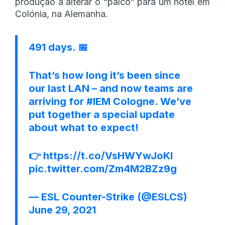
produção a alterar o “palco” para um hotel em
Colónia, na Alemanha.
491 days. 📅
That’s how long it’s been since
our last LAN – and now teams are
arriving for
#IEM
Cologne. We’ve
put together a special update
about what to expect!
👉
https://t.co/VsHWYwJoKl
pic.twitter.com/Zm4M2BZz9g
— ESL Counter-Strike (@ESLCS)
June 29, 2021