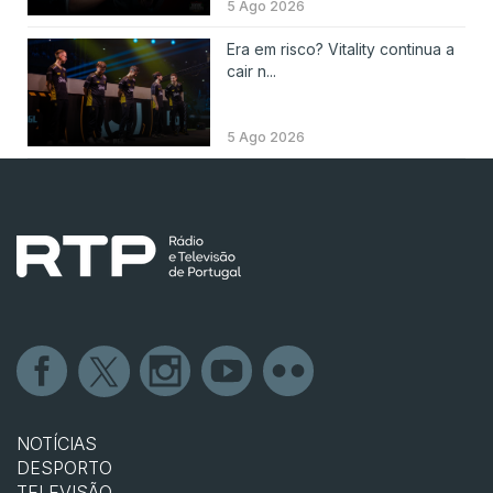
5 Ago 2026
Era em risco? Vitality continua a
cair n...
5 Ago 2026
NOTÍCIAS
DESPORTO
TELEVISÃO