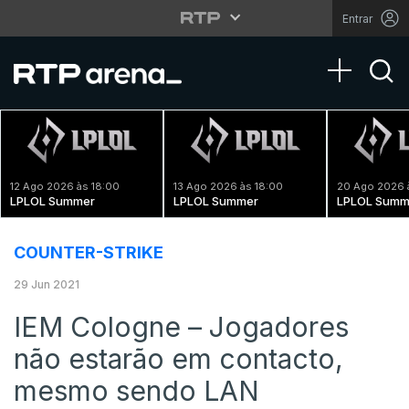
Entrar
Toggle na
12 Ago 2026 às 18:00
13 Ago 2026 às 18:00
20 Ago 2026 
LPLOL Summer
LPLOL Summer
LPLOL Summ
COUNTER-STRIKE
29 Jun 2021
IEM Cologne – Jogadores
não estarão em contacto,
mesmo sendo LAN