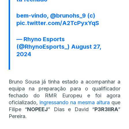
bem-vindo,
@brunohs_9
(c)
pic.twitter.com/A2TcPyxYqS
— Rhyno Esports
(@RhynoEsports_)
August 27,
2024
Bruno Sousa já tinha estado a acompanhar a
equipa na preparação para o qualificador
fechado do RMR Europeu e foi agora
oficializado,
ingressando na mesma altura
que
Filipe “
NOPEEJ
” Dias e David “
P3R3IIRA
”
Pereira.