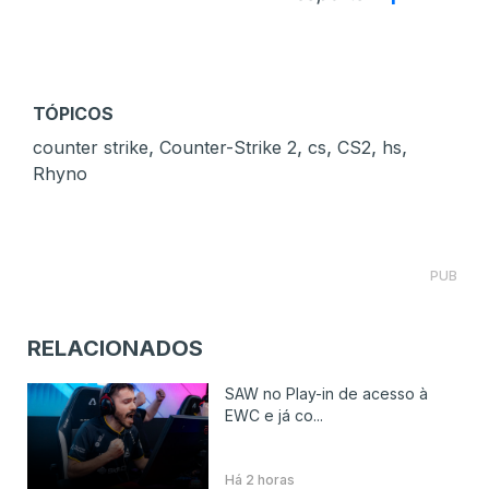
TÓPICOS
,
,
,
,
,
counter strike
Counter-Strike 2
cs
CS2
hs
Rhyno
PUB
RELACIONADOS
SAW no Play-in de acesso à
EWC e já co...
Há 2 horas