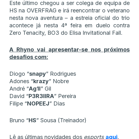
Este último chegou a ser colega de equipa de
HS na OVERFRAG e irá reencontrar o veterano
nesta nova aventura – a estreia oficial do trio
acontece já nesta 4ª feira em duelo contra
Zero Tenacity, BO3 do Elisa Invitational Fall.
A Rhyno vai apresentar-se nos próximos
desafios com:
Diogo “
snapy
” Rodrigues
Adones “
krazy
” Nobre
André “
Ag1l
” Gil
David “
P3R3IIRA
” Pereira
Filipe “
NOPEEJ
” Dias
Bruno “
HS
” Sousa (Treinador)
Lê as últimas novidades dos
esports
aqui
.