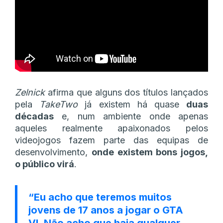
Zelnick
afirma que alguns dos títulos lançados
pela
TakeTwo
já existem há quase
duas
décadas
e, num ambiente onde apenas
aqueles realmente apaixonados pelos
videojogos fazem parte das equipas de
desenvolvimento,
onde existem bons jogos,
o público virá
.
“Eu acho que teremos muitos
jovens de 17 anos a jogar o GTA
VI. Não acho que haja qualquer