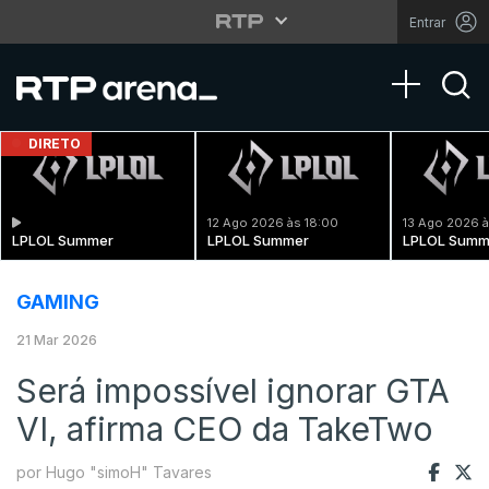
Entrar
Toggle na
DIRETO
12 Ago 2026 às 18:00
13 Ago 2026 à
LPLOL Summer
LPLOL Summer
LPLOL Summ
GAMING
21 Mar 2026
Será impossível ignorar GTA
VI, afirma CEO da TakeTwo
por Hugo "simoH" Tavares