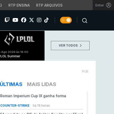
G
RTP ENSINA
RTP ARQUIVOS
Entrar
VER TODOS
 Ago 2026 às 18:00
PLOL Summer
PUB
ÚLTIMAS
MAIS LIDAS
Roman Imperium Cup IX ganha forma
COUNTER-STRIKE
há 15 horas