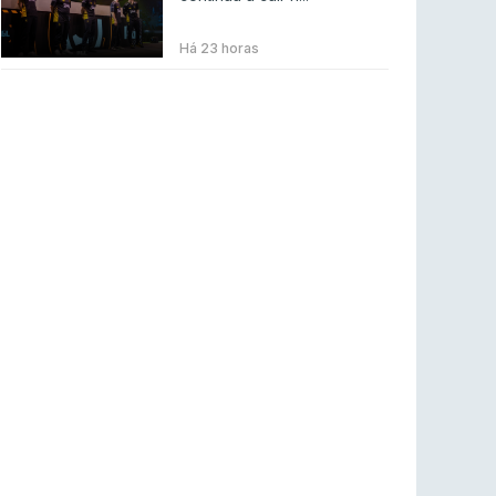
BLAST Bounty S2 na RTP Arena: Regressa o
melhor Counter-Strike
Há 23 horas
COUNTER-STRIKE
18 jul 2026
Wuant assina “The One”: O novo hino oficial
da LPLOL
LEAGUE OF LEGENDS
16 jul 2026
Roman Imperium Cup VIII abre inscrições com
SAW e Luminosity na lista
COUNTER-STRIKE
16 jul 2026
arrozdoce regressa ao mercado como jogador
livre
COUNTER-STRIKE
16 jul 2026