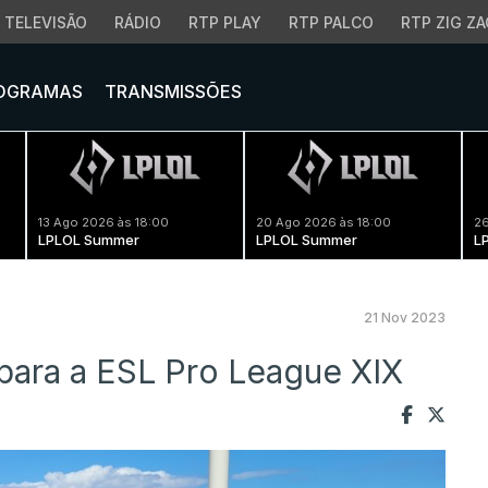
TELEVISÃO
RÁDIO
RTP PLAY
RTP PALCO
RTP ZIG ZA
OGRAMAS
TRANSMISSÕES
13 Ago 2026 às 18:00
20 Ago 2026 às 18:00
26
LPLOL Summer
LPLOL Summer
L
21 Nov 2023
 para a ESL Pro League XIX