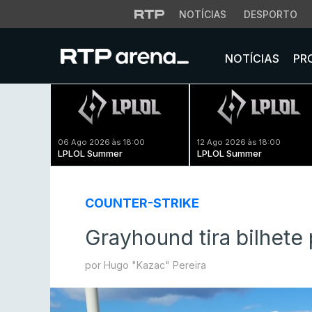
NOTÍCIAS
DESPORTO
NOTÍCIAS
PR
06 Ago 2026 às 18:00
12 Ago 2026 às 18:00
LPLOL Summer
LPLOL Summer
COUNTER-STRIKE
Grayhound tira bilhete
por Hugo "Kazac" Pereira