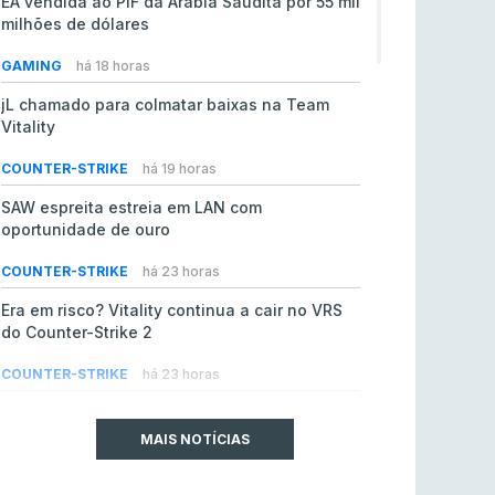
EA vendida ao PIF da Arábia Saudita por 55 mil
milhões de dólares
GAMING
há 18 horas
jL chamado para colmatar baixas na Team
Vitality
COUNTER-STRIKE
há 19 horas
SAW espreita estreia em LAN com
oportunidade de ouro
COUNTER-STRIKE
há 23 horas
Era em risco? Vitality continua a cair no VRS
do Counter-Strike 2
COUNTER-STRIKE
há 23 horas
Riot Games simplifica regras para torneios
comunitários de League of Legends
MAIS NOTÍCIAS
LEAGUE OF LEGENDS
4 ago 2026