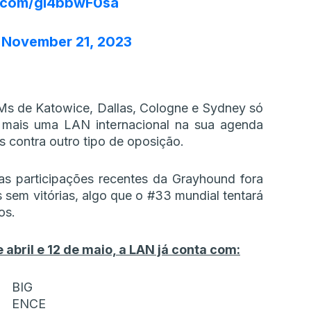
r.com/gI4bbwF0sa
)
November 21, 2023
EMs de Katowice, Dallas, Cologne e Sydney só
a mais uma LAN internacional na sua agenda
 contra outro tipo de oposição.
s participações recentes da Grayhound fora
 sem vitórias, algo que o #33 mundial tentará
os.
abril e 12 de maio, a LAN já conta com:
BIG
ENCE