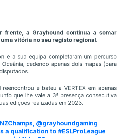
r frente, a Grayhound continua a somar
uma vitória no seu registo regional.
on e a sua equipa completaram um percurso
a Oceânia, cedendo apenas dois mapas (para
disputados.
nd reencontrou e bateu a VERTEX em apenas
iunfo que lhe vale a 3ª presença consecutiva
uas edições realizadas em 2023.
NZChamps
,
@grayhoundgaming
s a qualification to
#ESLProLeague