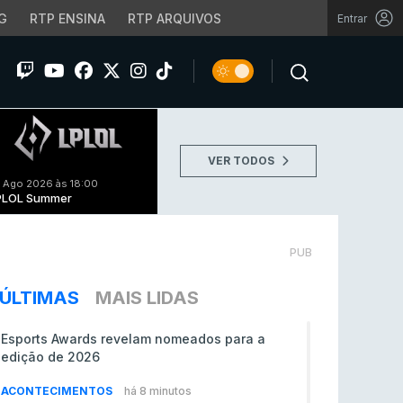
G
RTP ENSINA
RTP ARQUIVOS
Entrar
VER TODOS
 Ago 2026 às 18:00
PLOL Summer
PUB
ÚLTIMAS
MAIS LIDAS
Esports Awards revelam nomeados para a
edição de 2026
ACONTECIMENTOS
há 8 minutos