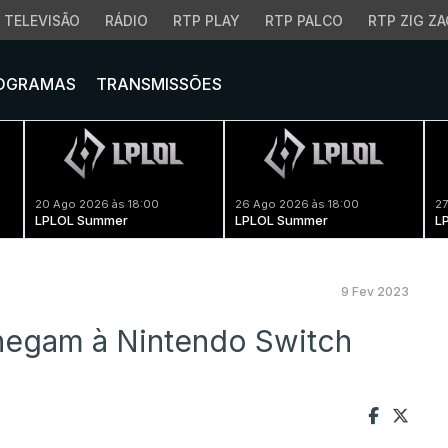
TELEVISÃO
RÁDIO
RTP PLAY
RTP PALCO
RTP ZIG ZA
OGRAMAS
TRANSMISSÕES
20 Ago 2026 às 18:00
26 Ago 2026 às 18:00
27
LPLOL Summer
LPLOL Summer
L
9 Fev 2023
egam à Nintendo Switch