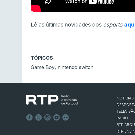
Lê as últimas novidades dos
esports
aqu
TÓPICOS
,
Game Boy
nintendo switch
NOTÍCIAS
DESPORT
TELEVISÃ
RÁDIO
RTP ARQU
RTP ENSI