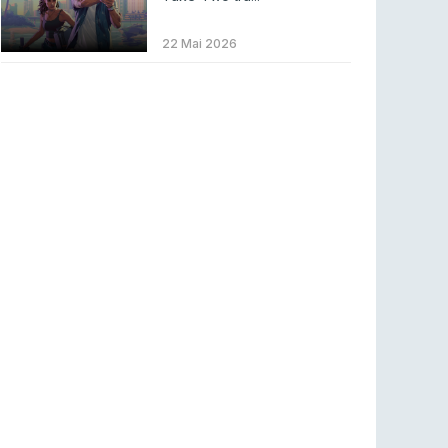
COUNTER-STRIKE
2 ago 2026
Setembro recheado de LANs em Portugal
22 Mai 2026
COUNTER-STRIKE
1 ago 2026
Betclic renova parceria com a RTP Arena para
a época 2026/27
RTP ARENA
23 jul 2026
BLAST Bounty S2 na RTP Arena: Regressa o
melhor Counter-Strike
COUNTER-STRIKE
18 jul 2026
Wuant assina “The One”: O novo hino oficial
da LPLOL
LEAGUE OF LEGENDS
16 jul 2026