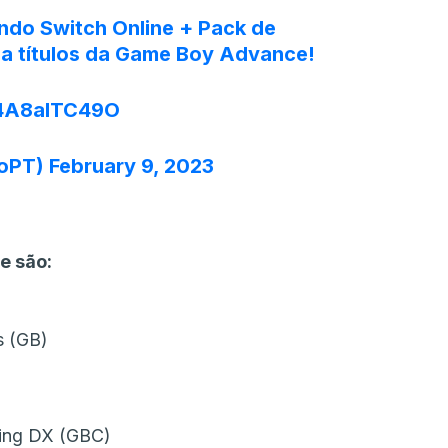
ndo Switch Online + Pack de
a títulos da Game Boy Advance!
/4A8alTC49O
doPT)
February 9, 2023
e são:
s (GB)
ning DX (GBC)