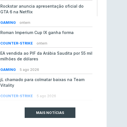
Rockstar anuncia apresentação oficial do
GTA 6 na Netflix
GAMING
ontem
Roman Imperium Cup IX ganha forma
COUNTER-STRIKE
ontem
EA vendida ao PIF da Arábia Saudita por 55 mil
milhões de dólares
GAMING
5 ago 2026
jL chamado para colmatar baixas na Team
Vitality
COUNTER-STRIKE
5 ago 2026
SAW espreita estreia em LAN com
oportunidade de ouro
MAIS NOTÍCIAS
COUNTER-STRIKE
5 ago 2026