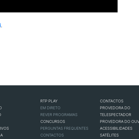
i
.
RTP PLAY
CONTACTOS
O
EM DIRETO
PROVEDORA DO
O
REVER PROGRAMAS
TELESPECTADOR
CONCURSOS
PROVEDORA DO OUV
IVOS
PERGUNTAS FREQUENTES
ACESSIBILIDADES
NA
CONTACTOS
SATÉLITES