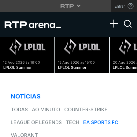
Entrar
Toggle na
12 Ago 2026 às 18:00
13 Ago 2026 às 18:00
20 Ago 2026 
LPLOL Summer
LPLOL Summer
LPLOL Summ
NOTÍCIAS
TODAS
AO MINUTO
COUNTER-STRIKE
LEAGUE OF LEGENDS
TECH
EA SPORTS FC
VALORANT