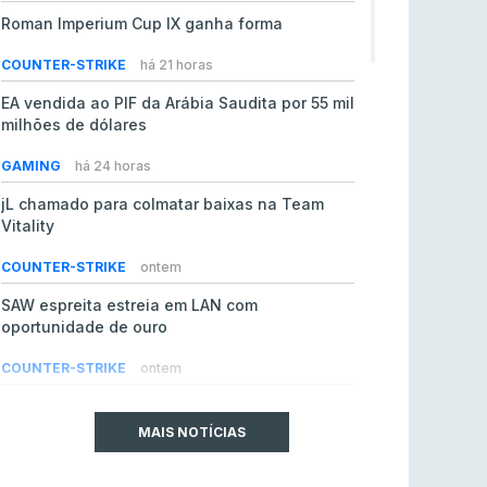
Roman Imperium Cup IX ganha forma
COUNTER-STRIKE
há 21 horas
EA vendida ao PIF da Arábia Saudita por 55 mil
milhões de dólares
GAMING
há 24 horas
jL chamado para colmatar baixas na Team
Vitality
COUNTER-STRIKE
ontem
SAW espreita estreia em LAN com
oportunidade de ouro
COUNTER-STRIKE
ontem
Era em risco? Vitality continua a cair no VRS
do Counter-Strike 2
MAIS NOTÍCIAS
COUNTER-STRIKE
ontem