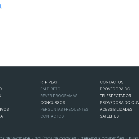
i
.
RTP PLAY
CONTACTOS
O
EM DIRETO
PROVEDORA DO
O
REVER PROGRAMAS
TELESPECTADOR
CONCURSOS
PROVEDORA DO OUV
IVOS
PERGUNTAS FREQUENTES
ACESSIBILIDADES
NA
CONTACTOS
SATÉLITES
 DE PRIVACIDADE
POLÍTICA DE COOKIES
TERMOS E CONDIÇÕES
PUBL