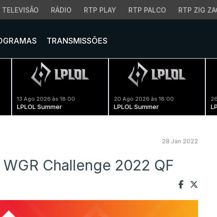
TELEVISÃO
RÁDIO
RTP PLAY
RTP PALCO
RTP ZIG ZA
OGRAMAS
TRANSMISSÕES
13 Ago 2026 às 18:00
20 Ago 2026 às 18:00
26
LPLOL Summer
LPLOL Summer
L
28 Jan 2022
WGR Challenge 2022 QF