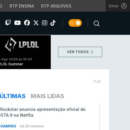
G
RTP ENSINA
RTP ARQUIVOS
Entrar
VER TODOS
 Ago 2026 às 18:00
PLOL Summer
PUB
ÚLTIMAS
MAIS LIDAS
Rockstar anuncia apresentação oficial do
GTA 6 na Netflix
GAMING
há 20 minutos