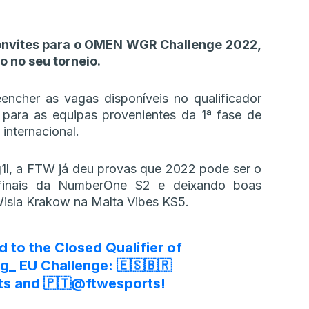
onvites para o OMEN WGR Challenge 2022,
 no seu torneio.
encher as vagas disponíveis no qualificador
 para as equipas provenientes da 1ª fase de
internacional.
1l, a FTW já deu provas que 2022 pode ser o
finais da NumberOne S2 e deixando boas
Wisla Krakow na Malta Vibes KS5.
ed to the Closed Qualifier of
g_
EU Challenge: 🇪🇸🇧🇷
ts
and 🇵🇹
@ftwesports
!