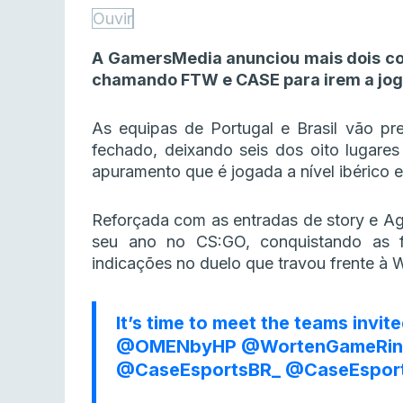
Ouvir
A GamersMedia anunciou mais dois c
chamando FTW e CASE para irem a jogo
As equipas de Portugal e Brasil vão pre
fechado, deixando seis dos oito lugares
apuramento que é jogada a nível ibérico e 
Reforçada com as entradas de story e Ag
seu ano no CS:GO, conquistando as 
indicações no duelo que travou frente à 
It’s time to meet the teams invit
@OMENbyHP
@WortenGameRin
@CaseEsportsBR_
@CaseEspor