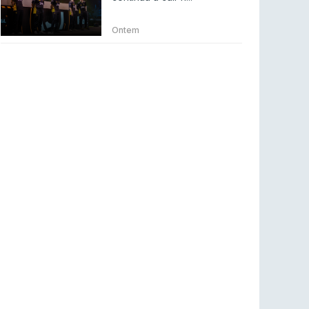
Betclic renova parceria com a RTP Arena para
a época 2026/27
Ontem
RTP ARENA
23 jul 2026
BLAST Bounty S2 na RTP Arena: Regressa o
melhor Counter-Strike
COUNTER-STRIKE
18 jul 2026
Wuant assina “The One”: O novo hino oficial
da LPLOL
LEAGUE OF LEGENDS
16 jul 2026
Roman Imperium Cup VIII abre inscrições com
SAW e Luminosity na lista
COUNTER-STRIKE
16 jul 2026