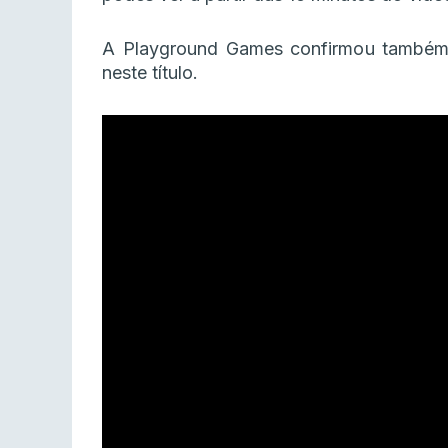
A Playground Games confirmou também 
neste título.