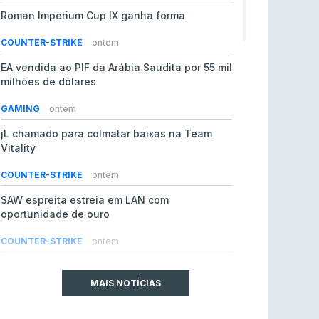
Roman Imperium Cup IX ganha forma
COUNTER-STRIKE
ontem
EA vendida ao PIF da Arábia Saudita por 55 mil
milhões de dólares
GAMING
ontem
jL chamado para colmatar baixas na Team
Vitality
COUNTER-STRIKE
ontem
SAW espreita estreia em LAN com
oportunidade de ouro
COUNTER-STRIKE
ontem
Era em risco? Vitality continua a cair no VRS
do Counter-Strike 2
MAIS NOTÍCIAS
COUNTER-STRIKE
ontem