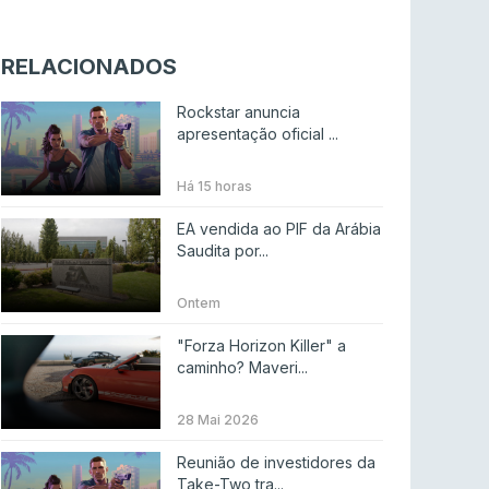
Riot Games simplifica regras para torneios
comunitários de League of Legends
RELACIONADOS
LEAGUE OF LEGENDS
4 ago 2026
Rockstar anuncia
Twitch e Amazon planeiam usar transmissões
apresentação oficial ...
para treinar IA
ENTRETENIMENTO
3 ago 2026
Há 15 horas
Códigos para ícones clássicos gratuitos no
EA vendida ao PIF da Arábia
League of Legends [agosto 2026]
Saudita por...
LEAGUE OF LEGENDS
3 ago 2026
Ontem
MOUZ surpreende Spirit para vencer BLAST
"Forza Horizon Killer" a
Bounty
caminho? Maveri...
COUNTER-STRIKE
2 ago 2026
28 Mai 2026
Setembro recheado de LANs em Portugal
Reunião de investidores da
COUNTER-STRIKE
1 ago 2026
Take-Two tra...