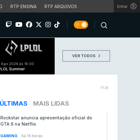
G
RTP ENSINA
RTP ARQUIVOS
Entrar
VER TODOS
 Ago 2026 às 18:00
PLOL Summer
PUB
ÚLTIMAS
MAIS LIDAS
Rockstar anuncia apresentação oficial do
GTA 6 na Netflix
GAMING
há 15 horas