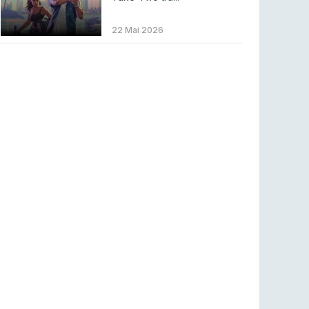
Betclic renova parceria com a RTP Arena para
a época 2026/27
22 Mai 2026
RTP ARENA
23 jul 2026
BLAST Bounty S2 na RTP Arena: Regressa o
melhor Counter-Strike
COUNTER-STRIKE
18 jul 2026
Wuant assina “The One”: O novo hino oficial
da LPLOL
LEAGUE OF LEGENDS
16 jul 2026
Roman Imperium Cup VIII abre inscrições com
SAW e Luminosity na lista
COUNTER-STRIKE
16 jul 2026