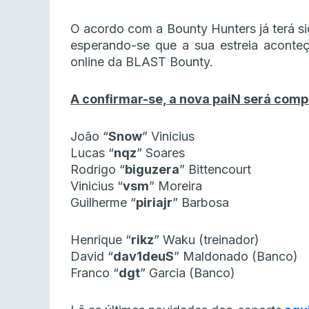
O acordo com a Bounty Hunters já terá si
esperando-se que a sua estreia aconteç
online da BLAST Bounty.
A confirmar-se, a nova paiN será comp
João “
Snow
” Vinicius
Lucas “
nqz
” Soares
Rodrigo “
biguzera
” Bittencourt
Vinicius “
vsm
” Moreira
Guilherme “
piriajr
” Barbosa
Henrique “
rikz
” Waku (treinador)
David “
dav1deuS
” Maldonado (Banco)
Franco “
dgt
” Garcia (Banco)