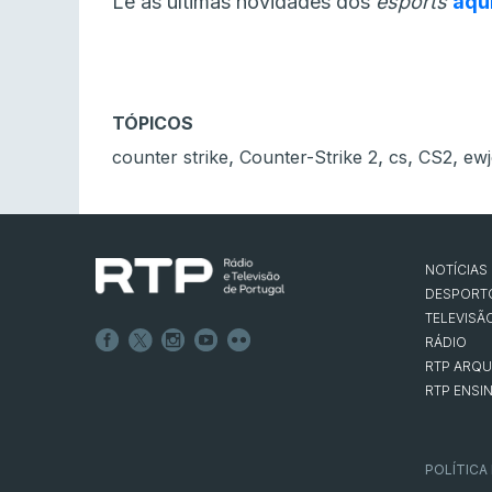
Lê as últimas novidades dos
esports
aqu
TÓPICOS
,
,
,
,
counter strike
Counter-Strike 2
cs
CS2
ewj
NOTÍCIAS
DESPORT
TELEVISÃ
RÁDIO
RTP ARQU
RTP ENSI
POLÍTICA