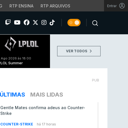
G
RTP ENSINA
RTP ARQUIVOS
Entrar
VER TODOS
 Ago 2026 às 18:00
PLOL Summer
PUB
ÚLTIMAS
MAIS LIDAS
Gentle Mates confirma adeus ao Counter-
Strike
COUNTER-STRIKE
há 17 horas