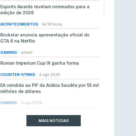
Esports Awards revelam nomeados para a
edição de 2026
ACONTECIMENTOS
há 18 horas
Rockstar anuncia apresentação oficial do
GTA 6 na Netflix
GAMING
ontem
Roman Imperium Cup IX ganha forma
COUNTER-STRIKE
5 ago 2026
EA vendida ao PIF da Arábia Saudita por 55 mil
milhões de dólares
GAMING
5 ago 2026
jL chamado para colmatar baixas na Team
Vitality
MAIS NOTÍCIAS
COUNTER-STRIKE
5 ago 2026