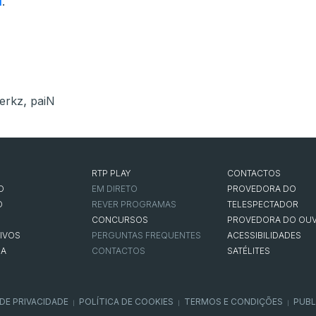
i
.
,
erkz
paiN
RTP PLAY
CONTACTOS
O
EM DIRETO
PROVEDORA DO
O
REVER PROGRAMAS
TELESPECTADOR
CONCURSOS
PROVEDORA DO OUV
IVOS
PERGUNTAS FREQUENTES
ACESSIBILIDADES
NA
CONTACTOS
SATÉLITES
 DE PRIVACIDADE
POLÍTICA DE COOKIES
TERMOS E CONDIÇÕES
PUBL
|
|
|