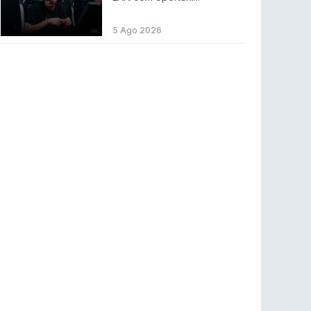
LEAGUE OF LEGENDS
3 ago 2026
MOUZ surpreende Spirit para vencer BLAST
5 Ago 2026
Bounty
COUNTER-STRIKE
2 ago 2026
Setembro recheado de LANs em Portugal
COUNTER-STRIKE
1 ago 2026
Betclic renova parceria com a RTP Arena para
a época 2026/27
RTP ARENA
23 jul 2026
BLAST Bounty S2 na RTP Arena: Regressa o
melhor Counter-Strike
COUNTER-STRIKE
18 jul 2026