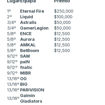
Lugar
Equipa
Prémio
1º
Eternal Fire
$250,000
2º
Liquid
$100,000
3/4º
Astralis
$50,000
3/4º
GamerLegion
$50,000
5/8º
ENCE
$12,500
5/8º
Aurora
$12,500
5/8º
AMKAL
$12,500
5/8º
BetBoom
$12,500
9/12º
SAW
9/12º
paiN
9/12º
fnatic
9/12º
MIBR
13/16º
OG
13/16º
BIG
13/16º
PARIVISION
Gaimin
13/16º
Gladiators