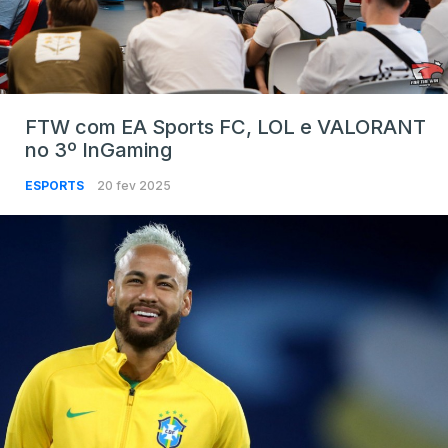
FTW com EA Sports FC, LOL e VALORANT
no 3º InGaming
ESPORTS
20 fev 2025