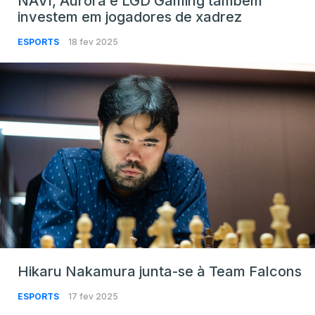
NAVI, Aurora e LGD Gaming também
investem em jogadores de xadrez
ESPORTS
18 fev 2025
Hikaru Nakamura junta-se à Team Falcons
ESPORTS
17 fev 2025