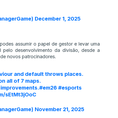
ManagerGame)
December 1, 2025
 podes assumir o papel de gestor e levar uma
el pelo desenvolvimento da divisão, desde a
 de novos patrocinadores.
viour and default throws places.
n all of 7 maps.
X improvements.
#em26
#esports
om/sEtMt3jOoC
ManagerGame)
November 21, 2025