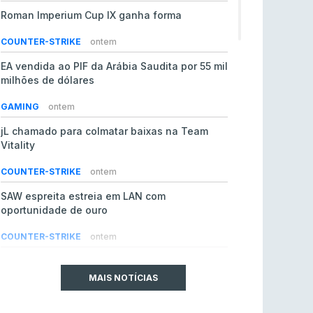
Roman Imperium Cup IX ganha forma
COUNTER-STRIKE
ontem
EA vendida ao PIF da Arábia Saudita por 55 mil
milhões de dólares
GAMING
ontem
jL chamado para colmatar baixas na Team
Vitality
COUNTER-STRIKE
ontem
SAW espreita estreia em LAN com
oportunidade de ouro
COUNTER-STRIKE
ontem
Era em risco? Vitality continua a cair no VRS
do Counter-Strike 2
MAIS NOTÍCIAS
COUNTER-STRIKE
ontem