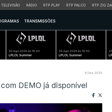
TELEVISÃO
RÁDIO
RTP PLAY
RTP PALCO
RTP ZIG ZA
OGRAMAS
TRANSMISSÕES
20 Ago 2026 às 18:00
26 Ago 2026 às 18:00
27
LPLOL Summer
LPLOL Summer
L
9 Dez 2025
 com DEMO já disponível