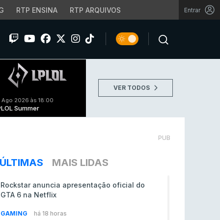
G
RTP ENSINA
RTP ARQUIVOS
Entrar
VER TODOS
 Ago 2026 às 18:00
PLOL Summer
PUB
ÚLTIMAS
MAIS LIDAS
Rockstar anuncia apresentação oficial do
GTA 6 na Netflix
GAMING
há 18 horas