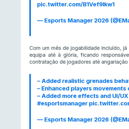
pic.twitter.com/B1Vef9Ikw1
— Esports Manager 2026 (@E
Com um mês de jogabilidade incluído, já
equipa até à glória, ficando responsáv
contratação de jogadores até angariação
– Added realistic grenades beha
– Enhanced players movements o
– Added more effects and UI/U
#esportsmanager
pic.twitter.c
— Esports Manager 2026 (@E