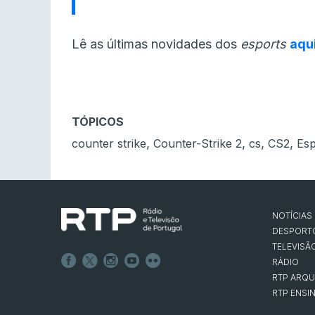
Lê as últimas novidades dos
esports
aqu
TÓPICOS
,
,
,
,
counter strike
Counter-Strike 2
cs
CS2
Es
NOTÍCIAS
DESPORT
TELEVISÃ
RÁDIO
RTP ARQU
RTP ENSI