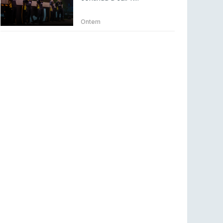
Betclic renova parceria com a RTP Arena para
a época 2026/27
Ontem
RTP ARENA
23 jul 2026
BLAST Bounty S2 na RTP Arena: Regressa o
melhor Counter-Strike
COUNTER-STRIKE
18 jul 2026
Wuant assina “The One”: O novo hino oficial
da LPLOL
LEAGUE OF LEGENDS
16 jul 2026
Roman Imperium Cup VIII abre inscrições com
SAW e Luminosity na lista
COUNTER-STRIKE
16 jul 2026