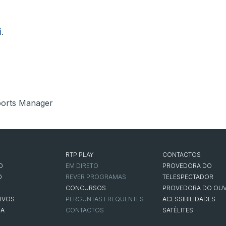
i
.
ports Manager
RTP PLAY
CONTACTOS
O
EM DIRETO
PROVEDORA DO
O
REVER PROGRAMAS
TELESPECTADOR
CONCURSOS
PROVEDORA DO OUV
IVOS
PERGUNTAS FREQUENTES
ACESSIBILIDADES
NA
CONTACTOS
SATÉLITES