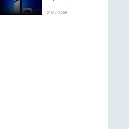
Betclic renova parceria com a RTP Arena para
a época 2026/27
21 Mai 2026
RTP ARENA
23 jul 2026
BLAST Bounty S2 na RTP Arena: Regressa o
melhor Counter-Strike
COUNTER-STRIKE
18 jul 2026
Wuant assina “The One”: O novo hino oficial
da LPLOL
LEAGUE OF LEGENDS
16 jul 2026
Roman Imperium Cup VIII abre inscrições com
SAW e Luminosity na lista
COUNTER-STRIKE
16 jul 2026