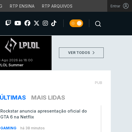
G
RTP ENSINA
RTP ARQUIVOS
Entrar
VER TODOS
 Ago 2026 às 18:00
PLOL Summer
PUB
ÚLTIMAS
MAIS LIDAS
Rockstar anuncia apresentação oficial do
GTA 6 na Netflix
GAMING
há 38 minutos