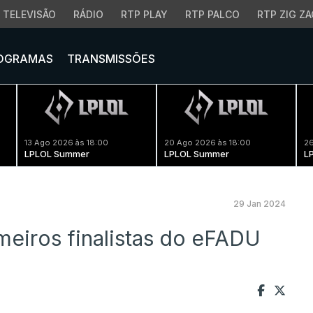
TELEVISÃO
RÁDIO
RTP PLAY
RTP PALCO
RTP ZIG ZA
OGRAMAS
TRANSMISSÕES
13 Ago 2026 às 18:00
20 Ago 2026 às 18:00
26
LPLOL Summer
LPLOL Summer
L
29 Jan 2024
meiros finalistas do eFADU