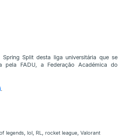
pring Split desta liga universitária que se
da pela FADU, a Federação Académica do
i
.
,
,
,
,
of legends
lol
RL
rocket league
Valorant