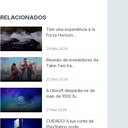
Riot Games simplifica regras para torneios
comunitários de League of Legends
RELACIONADOS
LEAGUE OF LEGENDS
4 ago 2026
Tem uma experiência à la
Twitch e Amazon planeiam usar transmissões
Forza Horizon...
para treinar IA
ENTRETENIMENTO
3 ago 2026
29 Mai 2026
Códigos para ícones clássicos gratuitos no
Reunião de investidores da
League of Legends [agosto 2026]
Take-Two tra...
LEAGUE OF LEGENDS
3 ago 2026
22 Mai 2026
MOUZ surpreende Spirit para vencer BLAST
A Ubisoft despediu-se de
Bounty
mais de 1000 fu...
COUNTER-STRIKE
2 ago 2026
21 Mai 2026
Setembro recheado de LANs em Portugal
CUIDADO! A tua conta da
COUNTER-STRIKE
1 ago 2026
PlayStation pode...