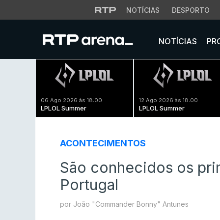
NOTÍCIAS
DESPORTO
NOTÍCIAS
PR
06 Ago 2026 às 18:00
12 Ago 2026 às 18:00
LPLOL Summer
LPLOL Summer
ACONTECIMENTOS
São conhecidos os pri
Portugal
por João "Commander Bonny" Antunes