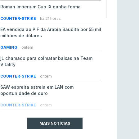
Roman Imperium Cup IX ganha forma
COUNTER-STRIKE
há 21 horas
EA vendida ao PIF da Arábia Saudita por 55 mil
milhões de dólares
GAMING
ontem
jL chamado para colmatar baixas na Team
Vitality
COUNTER-STRIKE
ontem
SAW espreita estreia em LAN com
oportunidade de ouro
COUNTER-STRIKE
ontem
Era em risco? Vitality continua a cair no VRS
do Counter-Strike 2
MAIS NOTÍCIAS
COUNTER-STRIKE
ontem