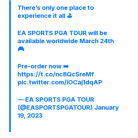
There’s only one place to
experience it all ⛳️
EA SPORTS PGA TOUR will be
available worldwide March 24th
🎮
Pre-order now ➡️
https://t.co/nc8QcSreMf
pic.twitter.com/iOCaj1dqAP
— EA SPORTS PGA TOUR
(@EASPORTSPGATOUR)
January
19, 2023