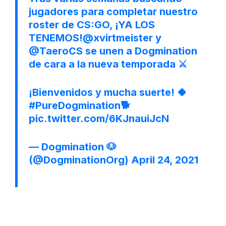
jugadores para completar nuestro
roster de CS:GO, ¡YA LOS
TENEMOS!
@xvirtmeister
y
@TaeroCS
se unen a Dogmination
de cara a la nueva temporada ⚔️
¡Bienvenidos y mucha suerte! 🍀
#PureDogmination
🐕
pic.twitter.com/6KJnauiJcN
— Dogmination 🐶
(@DogminationOrg)
April 24, 2021