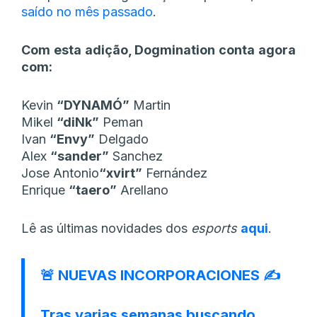
saído no mês passado
.
Com esta adição, Dogmination conta agora
com:
Kevin
“DYNAMÓ”
Martin
Mikel
“diNk”
Peman
Ivan
“Envy”
Delgado
Alex
“sander”
Sanchez
Jose Antonio
“xvirt”
Fernández
Enrique
“taero”
Arellano
Lê as últimas novidades dos
esports
aqui
.
🚨 NUEVAS INCORPORACIONES ✍️
Tras varias semanas buscando