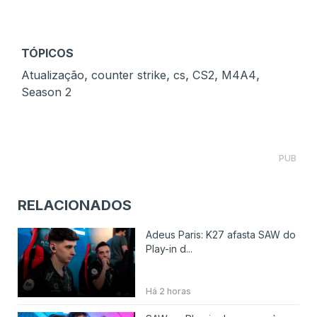
TÓPICOS
,
,
,
,
,
Atualização
counter strike
cs
CS2
M4A4
Season 2
PUB
RELACIONADOS
Adeus Paris: K27 afasta SAW do
Play-in d...
Há 2 horas