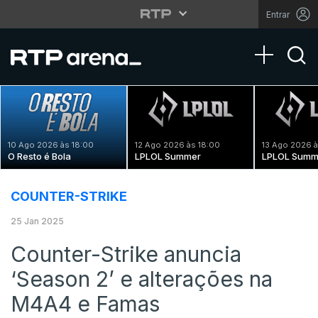
Entrar
Toggle na
10 Ago 2026 às 18:00
12 Ago 2026 às 18:00
13 Ago 2026 à
O Resto é Bola
LPLOL Summer
LPLOL Summ
COUNTER-STRIKE
25 Jan 2025
Counter-Strike anuncia
‘Season 2’ e alterações na
M4A4 e Famas