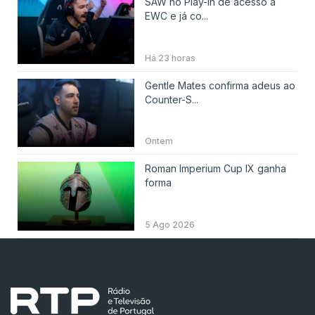
SAW no Play-in de acesso à
EWC e já co...
Há 23 horas
Gentle Mates confirma adeus ao
Counter-S...
Ontem
Roman Imperium Cup IX ganha
forma
5 Ago 2026