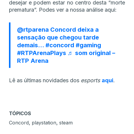
desejar e podem estar no centro desta “morte
prematura”. Podes ver a nossa análise aqui:
@rtparena
Concord deixa a
sensação que chegou tarde
demais…
#concord
#gaming
#RTPArenaPlays
♬ som original –
RTP Arena
Lê as últimas novidades dos
esports
aqui
.
TÓPICOS
,
,
Concord
playstation
steam