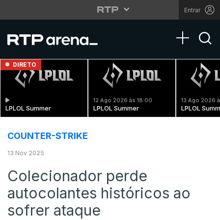
Entrar
Toggle na
DIRETO
12 Ago 2026 às 18:00
13 Ago 2026 à
LPLOL Summer
LPLOL Summer
LPLOL Summ
COUNTER-STRIKE
13 Nov 2025
Colecionador perde
autocolantes históricos ao
sofrer ataque