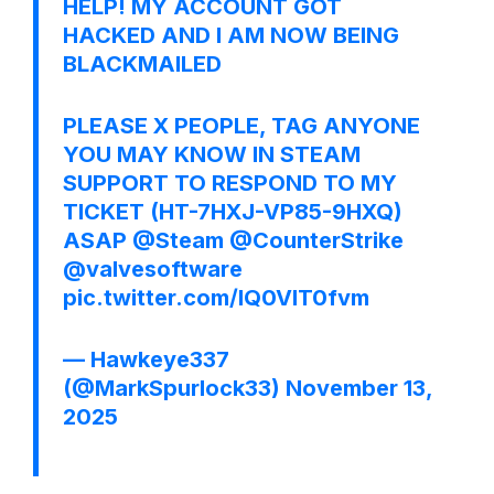
HELP! MY ACCOUNT GOT
HACKED AND I AM NOW BEING
BLACKMAILED
PLEASE X PEOPLE, TAG ANYONE
YOU MAY KNOW IN STEAM
SUPPORT TO RESPOND TO MY
TICKET (HT-7HXJ-VP85-9HXQ)
ASAP
@Steam
@CounterStrike
@valvesoftware
pic.twitter.com/lQ0VIT0fvm
— Hawkeye337
(@MarkSpurlock33)
November 13,
2025