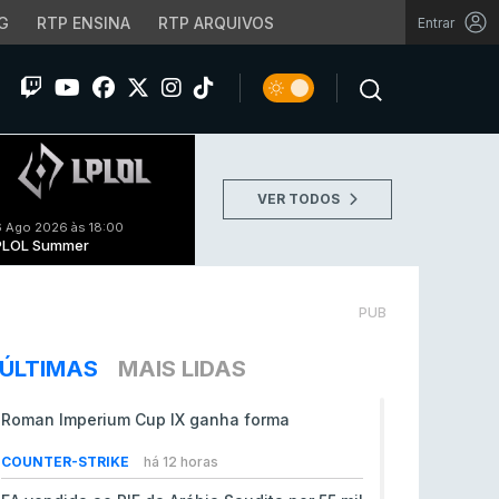
G
RTP ENSINA
RTP ARQUIVOS
Entrar
VER TODOS
 Ago 2026 às 18:00
PLOL Summer
PUB
ÚLTIMAS
MAIS LIDAS
Roman Imperium Cup IX ganha forma
COUNTER-STRIKE
há 12 horas