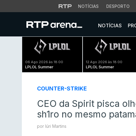
NOTÍCIAS
DESPORTO
NOTÍCIAS
PR
06 Ago 2026 às 18:00
12 Ago 2026 às 18:00
LPLOL Summer
LPLOL Summer
COUNTER-STRIKE
CEO da Spirit pisca o
sh1ro no mesmo patam
por Iúri Martins