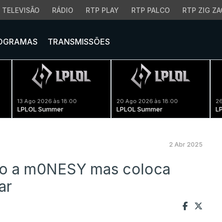
TELEVISÃO
RÁDIO
RTP PLAY
RTP PALCO
RTP ZIG ZA
OGRAMAS
TRANSMISSÕES
13 Ago 2026 às 18:00
20 Ago 2026 às 18:00
26
LPLOL Summer
LPLOL Summer
L
2 Abr 2025
lho a m0NESY mas coloca
ar