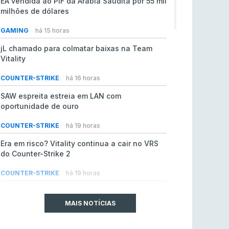
EA vendida ao PIF da Arábia Saudita por 55 mil
milhões de dólares
GAMING
há 15 horas
jL chamado para colmatar baixas na Team
Vitality
COUNTER-STRIKE
há 16 horas
SAW espreita estreia em LAN com
oportunidade de ouro
COUNTER-STRIKE
há 19 horas
Era em risco? Vitality continua a cair no VRS
do Counter-Strike 2
COUNTER-STRIKE
há 19 horas
Riot Games simplifica regras para torneios
comunitários de League of Legends
MAIS NOTÍCIAS
LEAGUE OF LEGENDS
ontem