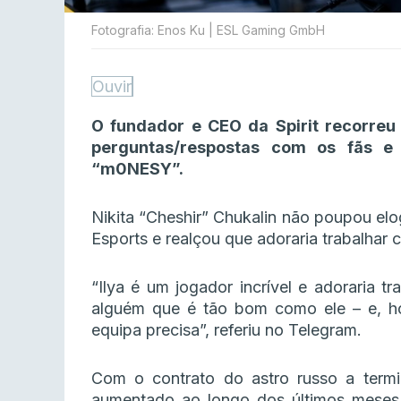
Fotografia: Enos Ku | ESL Gaming GmbH
Ouvir
O fundador e CEO da Spirit recorre
perguntas/respostas com os fãs e
“m0NESY”.
Nikita “Cheshir” Chukalin não poupou elo
Esports e realçou que adoraria trabalhar 
“Ilya é um jogador incrível e adoraria 
alguém que é tão bom como ele – e, h
equipa precisa”, referiu no Telegram.
Com o contrato do astro russo a termi
aumentado ao longo dos últimos meses