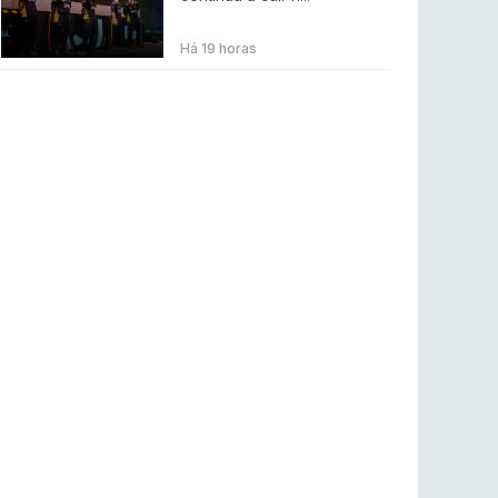
BLAST Bounty S2 na RTP Arena: Regressa o
melhor Counter-Strike
Há 19 horas
COUNTER-STRIKE
18 jul 2026
Wuant assina “The One”: O novo hino oficial
da LPLOL
LEAGUE OF LEGENDS
16 jul 2026
Roman Imperium Cup VIII abre inscrições com
SAW e Luminosity na lista
COUNTER-STRIKE
16 jul 2026
arrozdoce regressa ao mercado como jogador
livre
COUNTER-STRIKE
16 jul 2026