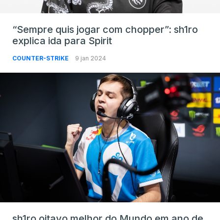
“Sempre quis jogar com chopper”: sh1ro
explica ida para Spirit
COUNTER-STRIKE
9 jan 2024
sh1ro oitavo melhor do Mundo em ano de