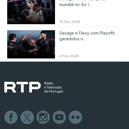
mundial no Six I...
15 Fev 2026
Savage e Flexy com Playoffs
garantidos n...
4 Fev 2026