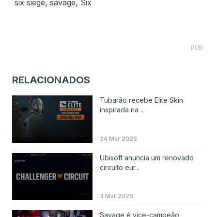
,
,
six siege
savage
Six
PUB
RELACIONADOS
Tubarão recebe Elite Skin
inspirada na ...
24 Mar 2026
Ubisoft anuncia um renovado
circuito eur...
3 Mar 2026
Savage é vice-campeão