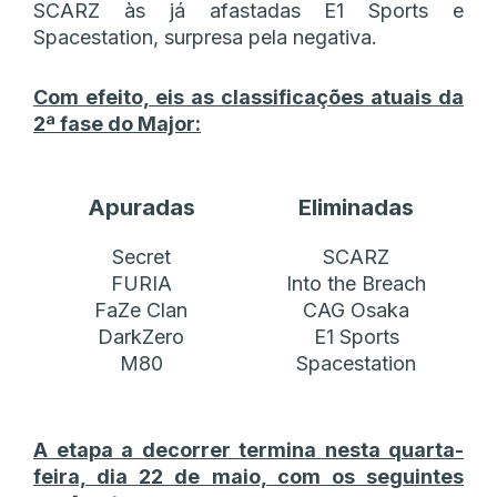
SCARZ às já afastadas E1 Sports e
Spacestation, surpresa pela negativa.
Com efeito, eis as classificações atuais da
2ª fase do Major:
Apuradas
Eliminadas
Secret
SCARZ
FURIA
Into the Breach
FaZe Clan
CAG Osaka
DarkZero
E1 Sports
M80
Spacestation
A etapa a decorrer termina nesta quarta-
feira, dia 22 de maio, com os seguintes