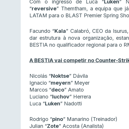
Com o ingresso de Luca “
Luken
” N
“
reversive
” Themtham, a equipa que já 
LATAM para o BLAST Premier Spring Sho
Facundo “
Kala
” Calabró, CEO da Isurus
dar estrutura à nova organização, estan
BESTIA no qualificador regional para o R
A BESTIA vai competir no Counter-Stri
Nicolás “
Noktse
” Dávila
Ignacio “
meyern
” Meyer
Marcos “
deco
” Amato
Luciano “
luchov
” Herrera
Luca “
Luken
” Nadotti
Rodrigo “
pino
” Manarino (Treinador)
Julian “
Zote
” Acosta (Analista)