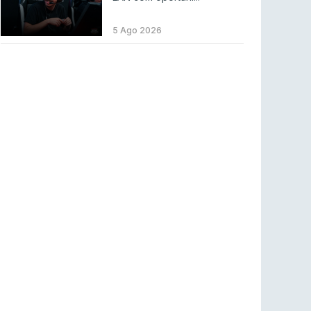
LEAGUE OF LEGENDS
3 ago 2026
MOUZ surpreende Spirit para vencer BLAST
5 Ago 2026
Bounty
COUNTER-STRIKE
2 ago 2026
Setembro recheado de LANs em Portugal
COUNTER-STRIKE
1 ago 2026
Betclic renova parceria com a RTP Arena para
a época 2026/27
RTP ARENA
23 jul 2026
BLAST Bounty S2 na RTP Arena: Regressa o
melhor Counter-Strike
COUNTER-STRIKE
18 jul 2026