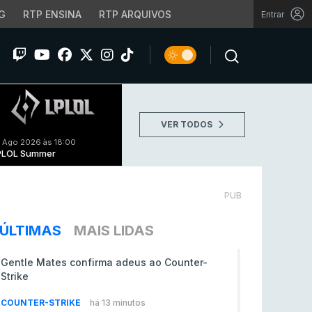
G
RTP ENSINA
RTP ARQUIVOS
Entrar
VER TODOS
 Ago 2026 às 18:00
PLOL Summer
PUB
ÚLTIMAS
MAIS LIDAS
Gentle Mates confirma adeus ao Counter-
Strike
COUNTER-STRIKE
há 13 minutos