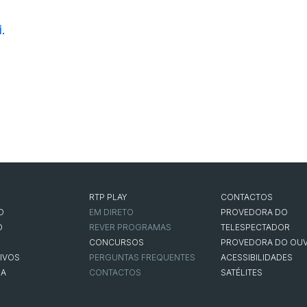
i
.
RTP PLAY
CONTACTOS
O
EM DIRETO
PROVEDORA DO
O
REVER PROGRAMAS
TELESPECTADOR
CONCURSOS
PROVEDORA DO OUV
IVOS
PERGUNTAS FREQUENTES
ACESSIBILIDADES
NA
CONTACTOS
SATÉLITES