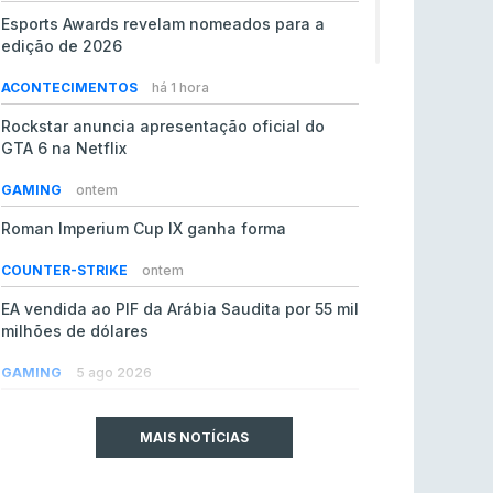
Esports Awards revelam nomeados para a
edição de 2026
ACONTECIMENTOS
há 1 hora
Rockstar anuncia apresentação oficial do
GTA 6 na Netflix
GAMING
ontem
Roman Imperium Cup IX ganha forma
COUNTER-STRIKE
ontem
EA vendida ao PIF da Arábia Saudita por 55 mil
milhões de dólares
GAMING
5 ago 2026
jL chamado para colmatar baixas na Team
Vitality
MAIS NOTÍCIAS
COUNTER-STRIKE
5 ago 2026