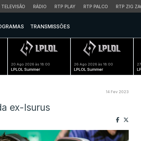
TELEVISÃO
RÁDIO
RTP PLAY
RTP PALCO
RTP ZIG ZA
OGRAMAS
TRANSMISSÕES
20 Ago 2026 às 18:00
26 Ago 2026 às 18:00
27
LPLOL Summer
LPLOL Summer
L
14 Fev 2023
a ex-Isurus