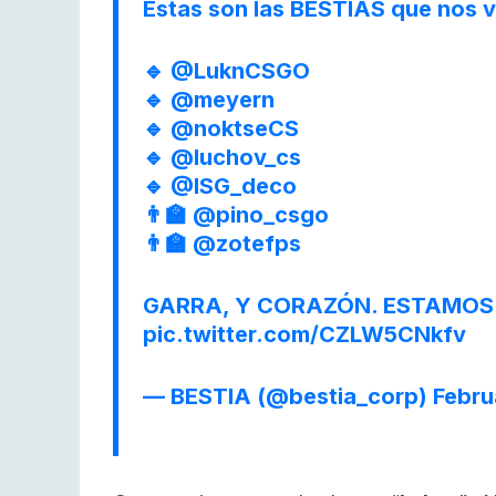
Estas son las BESTIAS que nos v
🔹
@LuknCSGO
🔹
@meyern
🔹
@noktseCS
🔹
@luchov_cs
🔹
@ISG_deco
👨‍🏫
@pino_csgo
👨‍🏫
@zotefps
GARRA, Y CORAZÓN. ESTAMOS 
pic.twitter.com/CZLW5CNkfv
— BESTIA (@bestia_corp)
Febru