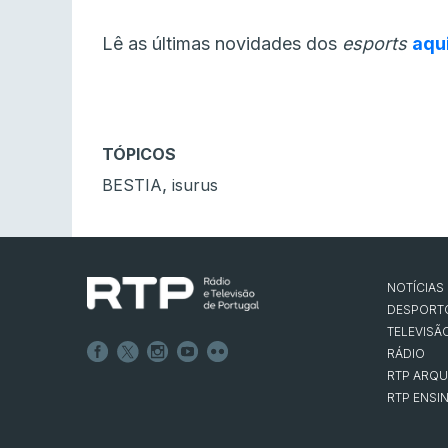
Lê as últimas novidades dos
esports
aqu
TÓPICOS
,
BESTIA
isurus
NOTÍCIAS
DESPORT
TELEVISÃ
RÁDIO
RTP ARQU
RTP ENSI