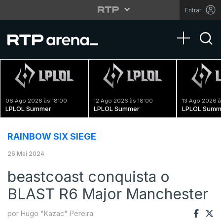
Entrar
Toggle na
06 Ago 2026 às 18:00
12 Ago 2026 às 18:00
13 Ago 2026 à
LPLOL Summer
LPLOL Summer
LPLOL Summ
RAINBOW SIX SIEGE
26 Mai 2024
beastcoast conquista o
BLAST R6 Major Manchester
por Hugo "Kazac" Pereira