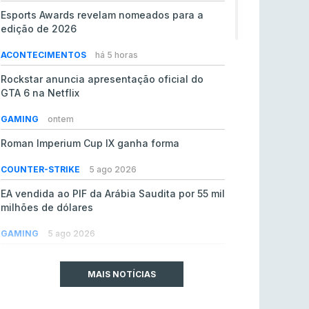
Esports Awards revelam nomeados para a
edição de 2026
ACONTECIMENTOS
há 5 horas
Rockstar anuncia apresentação oficial do
GTA 6 na Netflix
GAMING
ontem
Roman Imperium Cup IX ganha forma
COUNTER-STRIKE
5 ago 2026
EA vendida ao PIF da Arábia Saudita por 55 mil
milhões de dólares
GAMING
5 ago 2026
jL chamado para colmatar baixas na Team
Vitality
MAIS NOTÍCIAS
COUNTER-STRIKE
5 ago 2026