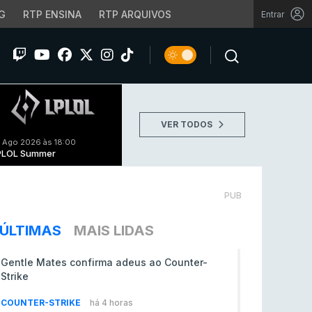
G
RTP ENSINA
RTP ARQUIVOS
Entrar
VER TODOS
 Ago 2026 às 18:00
PLOL Summer
PUB
ÚLTIMAS
MAIS LIDAS
Gentle Mates confirma adeus ao Counter-
Strike
COUNTER-STRIKE
há 4 horas