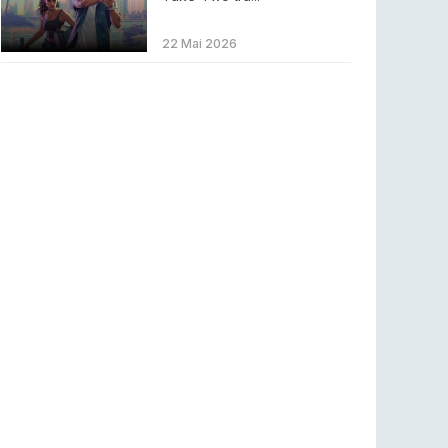
LEAGUE OF LEGENDS
3 ago 2026
MOUZ surpreende Spirit para vencer BLAST
22 Mai 2026
Bounty
COUNTER-STRIKE
2 ago 2026
Setembro recheado de LANs em Portugal
COUNTER-STRIKE
1 ago 2026
Betclic renova parceria com a RTP Arena para
a época 2026/27
RTP ARENA
23 jul 2026
BLAST Bounty S2 na RTP Arena: Regressa o
melhor Counter-Strike
COUNTER-STRIKE
18 jul 2026