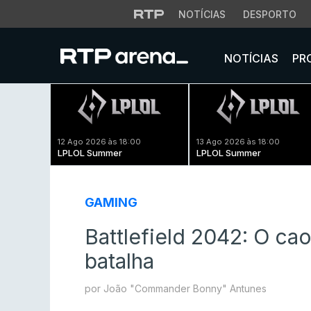
NOTÍCIAS
DESPORTO
NOTÍCIAS
PR
12 Ago 2026 às 18:00
13 Ago 2026 às 18:00
LPLOL Summer
LPLOL Summer
GAMING
Battlefield 2042: O ca
batalha
por João "Commander Bonny" Antunes