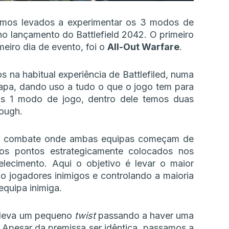
omos levados a experimentar os 3 modos de
no lançamento do Battlefield 2042. O primeiro
meiro dia de evento, foi o
All-Out Warfare
.
a habitual experiência de Battlefiled, numa
mapa, dando uso a tudo o que o jogo tem para
as 1 modo de jogo, dentro dele temos duas
rough.
e combate onde ambas equipas começam de
os pontos estrategicamente colocados nos
lecimento. Aqui o objetivo é levar o maior
 jogadores inimigos e controlando a maioria
quipa inimiga.
a leva um pequeno
twist
passando a haver uma
 Apesar da premissa ser idêntica, passamos a