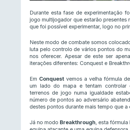
Durante esta fase de experimentação f
jogo multijogador que estarão presentes 
que foi possível experimentar, logo no pri
Neste modo de combate somos colocados n
luta pelo controlo de vários pontos do 
nos oferecer. Apesar de este ser apen
iterações diferentes: Conquest e Breakth
Em
Conquest
vemos a velha fórmula d
um lado do mapa e tentam controlar 
terrenos de jogo numa igualdade estabe
número de pontos ao adversário abatendo
destes pontos durante mais tempo que a e
Já no modo
Breakthrough
, esta fórmul
equipa atacante e uma equipa defensora.