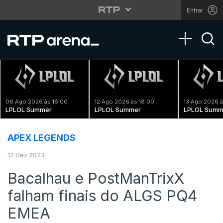
Entrar
Toggle na
06 Ago 2026 às 18:00
12 Ago 2026 às 18:00
13 Ago 2026 à
LPLOL Summer
LPLOL Summer
LPLOL Summ
APEX LEGENDS
17 Dez 2023
Bacalhau e PostManTrixX
falham finais do ALGS PQ4
EMEA