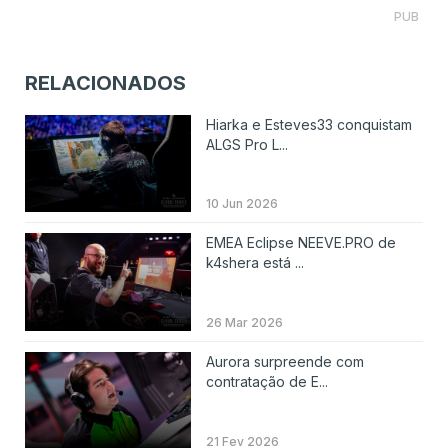
PUB
RELACIONADOS
Hiarka e Esteves33 conquistam
ALGS Pro L...
10 Jun 2026
EMEA Eclipse NEEVE.PRO de
k4shera está ...
26 Mar 2026
Aurora surpreende com
contratação de E...
21 Fev 2026