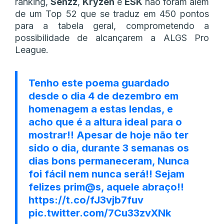
ranking,
Senzz
,
Kryzen
e
ESK
não foram além
de um Top 52 que se traduz em 450 pontos
para a tabela geral, comprometendo a
possibilidade de alcançarem a ALGS Pro
League.
Tenho este poema guardado
desde o dia 4 de dezembro em
homenagem a estas lendas, e
acho que é a altura ideal para o
mostrar!! Apesar de hoje não ter
sido o dia, durante 3 semanas os
dias bons permaneceram, Nunca
foi fácil nem nunca será!! Sejam
felizes prim@s, aquele abraço!!
https://t.co/fJ3vjb7fuv
pic.twitter.com/7Cu33zvXNk