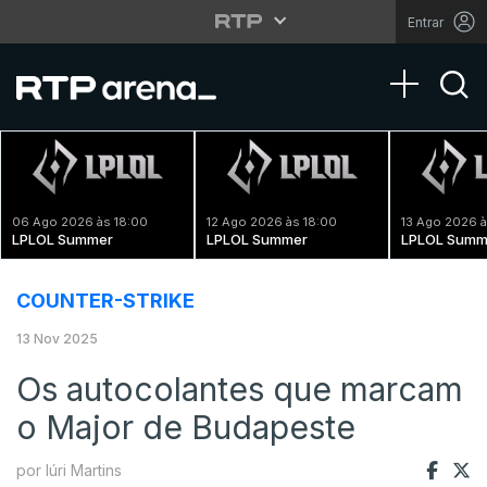
Entrar
Toggle na
06 Ago 2026 às 18:00
12 Ago 2026 às 18:00
13 Ago 2026 à
LPLOL Summer
LPLOL Summer
LPLOL Summ
COUNTER-STRIKE
13 Nov 2025
Os autocolantes que marcam
o Major de Budapeste
por Iúri Martins