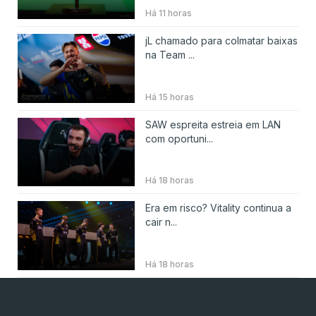
Há 11 horas
jL chamado para colmatar baixas
na Team ...
Há 15 horas
SAW espreita estreia em LAN
com oportuni...
Há 18 horas
Era em risco? Vitality continua a
cair n...
Há 18 horas