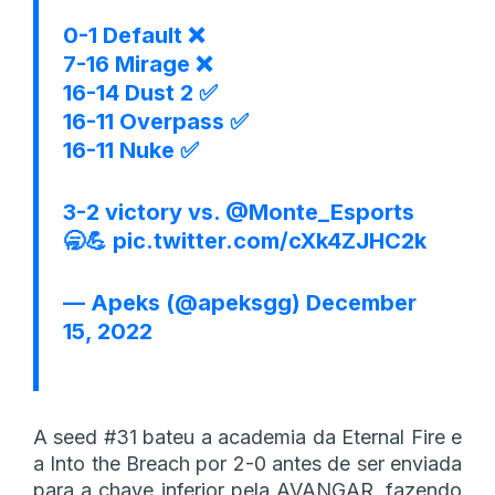
0-1 Default ❌
7-16 Mirage ❌
16-14 Dust 2 ✅
16-11 Overpass ✅
16-11 Nuke ✅
3-2 victory vs.
@Monte_Esports
🥱💪
pic.twitter.com/cXk4ZJHC2k
— Apeks (@apeksgg)
December
15, 2022
A seed #31 bateu a academia da Eternal Fire e
a Into the Breach por 2-0 antes de ser enviada
para a chave inferior pela AVANGAR, fazendo