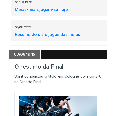
02/08 13:32
Meias-finais jogam-se hoje
01/08 21:21
Resumo do dia e jogos das meias
01/08 21:10
03/08 19:15
MOUZ avança para as meias
O resumo da Final
Spirit conquistou o título em Cologne com um 3-0
01/08 16:20
na Grande Final.
MongolZ eliminada. NAVI nas meias
01/08 13:43
Temos mapas no NAVI vs MongolZ