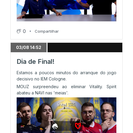
27/07 18:24
Vitality nos playoffs
0
Compartilhar
27/07 17:16
03/08 14:52
Inferno só deu Vitality
Dia de Final!
Estamos a poucos minutos do arranque do jogo
27/07 16:00
decisivo no IEM Cologne.
MongolZ na Lanxess
MOUZ surpreendeu ao eliminar Vitality. Spirit
abateu a NAVI nas 'meias'.
27/07 13:59
MongolZ e Falcons lutam pelos playoffs
27/07 13:24