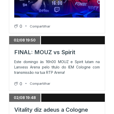
MOUZ triunfa contra Liquid
26/07 19:26
0
Compartilhar
Reviravolta de NAVI consumada
02/08 19:50
26/07 16:36
FINAL: MOUZ vs Spirit
Nova NAVI em jogo contra FaZe
Este domingo às 16h00 MOUZ e Spirit lutam na
Lanxess Arena pelo título do IEM Cologne com
transmissão na tua RTP Arena!
26/07 16:12
Vitality entra de pé direito
0
Compartilhar
02/08 19:48
26/07 14:02
Vitality defronta Astralis
Vitality diz adeus a Cologne