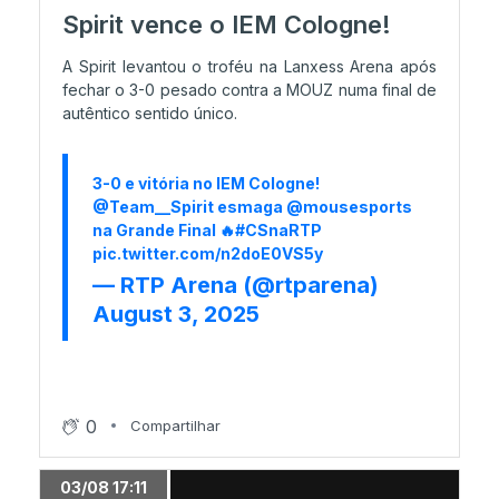
NAVI encosta FaZe em Ancient
Spirit vence o IEM Cologne!
A Spirit levantou o troféu na Lanxess Arena após
fechar o 3-0 pesado contra a MOUZ numa final de
29/07 16:23
autêntico sentido único.
Vitality vence grupo; The MongolZ segue
para 'quartos'
3-0 e vitória no IEM Cologne!
@Team__Spirit
esmaga
@mousesports
29/07 15:17
na Grande Final 🔥
#CSnaRTP
Ewjerkz é eliminado da competição
pic.twitter.com/n2doE0VS5y
— RTP Arena (@rtparena)
August 3, 2025
29/07 13:17
Train vai ser jogado
0
Compartilhar
29/07 12:21
NIP abre série com vitória em Nuke
03/08 17:11