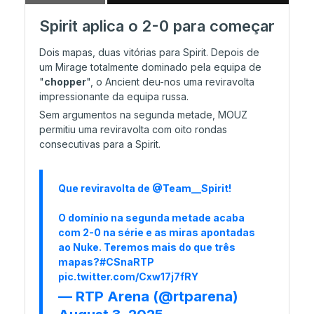
Spirit aplica o 2-0 para começar
29/07 11:03
Último dia de Stage 2
Dois mapas, duas vitórias para Spirit. Depois de
um Mirage totalmente dominado pela equipa de
"
chopper
", o Ancient deu-nos uma reviravolta
impressionante da equipa russa.
28/07 20:52
Sem argumentos na segunda metade, MOUZ
Resumo do dia: 3DMAX e Falcons
permitiu uma reviravolta com oito rondas
eliminadas. NIP sobrevive
consecutivas para a Spirit.
28/07 19:26
Que reviravolta de
@Team__Spirit
!
Falcons eliminada!
O domínio na segunda metade acaba
com 2-0 na série e as miras apontadas
ao Nuke. Teremos mais do que três
28/07 15:37
mapas?
#CSnaRTP
Liquid diz adeus
pic.twitter.com/Cxw17j7fRY
— RTP Arena (@rtparena)