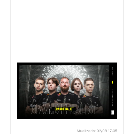
23/07 15:29
FURIA leva a série
23/07 11:57
FURIA vence primeiro mapa
23/07 10:25
VP veio para vencer
23/07 09:27
TYLOO escorrega na escolha de mapa
Atualizada: 02/08 17:05
23/07 08:39