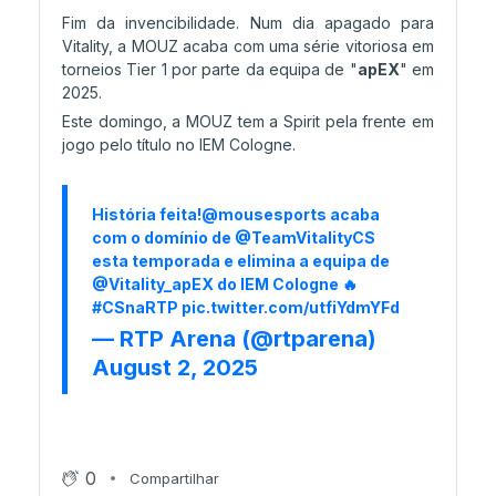
Fim da invencibilidade. Num dia apagado para
26/07 13:53
Vitality, a MOUZ acaba com uma série vitoriosa em
Falcons avança na Upper
torneios Tier 1 por parte da equipa de "
apEX
" em
2025.
Este domingo, a MOUZ tem a Spirit pela frente em
jogo pelo título no IEM Cologne.
26/07 11:28
Stage 2 começa com Falcons
História feita!
@mousesports
acaba
com o domínio de
@TeamVitalityCS
26/07 07:17
esta temporada e elimina a equipa de
Stage 2 arranca hoje
@Vitality_apEX
do IEM Cologne 🔥
#CSnaRTP
pic.twitter.com/utfiYdmYFd
— RTP Arena (@rtparena)
25/07 19:47
August 2, 2025
Astralis vence paiN no limite
25/07 16:40
0
Compartilhar