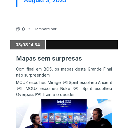
August 3, 2025
28/07 14:47
FaZe perfeitos a atacar
0
28/07 14:01
Compartilhar
FaZe e Liquid lutam pela vida
03/08 14:54
28/07 13:02
Mapas sem surpresas
NIP continua viva em Cologne
Com final em BO5, os mapas desta Grande Final
não surpreendem.
MOUZ escolheu Mirage 🗺️ Spirit escolheu Ancient
28/07 11:27
🗺️ MOUZ escolheu Nuke 🗺️ Spirit escolheu
Terceiro dia com NIP a lutar pela vida
Overpass 🗺️ Train é o decider
27/07 20:13
Resumo do dia: Vitality e MongolZ nos
playoffs