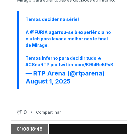
Temos decider na série!
A
@FURIA
agarrou-se à experiência no
clutch para levar a melhor neste final
de Mirage.
Temos Inferno para decidir tudo 🔥
#CSnaRTP
pic.twitter.com/K9blRe5PvB
— RTP Arena (@rtparena)
August 1, 2025
0
Compartilhar
01/08 18:48