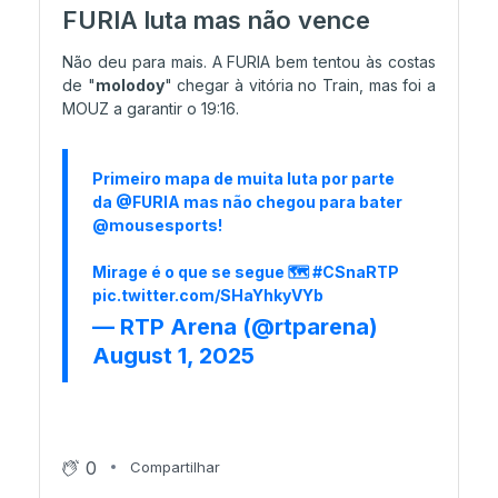
FURIA luta mas não vence
Não deu para mais. A FURIA bem tentou às costas
de "
molodoy
" chegar à vitória no Train, mas foi a
MOUZ a garantir o 19:16.
Primeiro mapa de muita luta por parte
da
@FURIA
mas não chegou para bater
@mousesports
!
Mirage é o que se segue 🗺️
#CSnaRTP
pic.twitter.com/SHaYhkyVYb
— RTP Arena (@rtparena)
August 1, 2025
0
Compartilhar