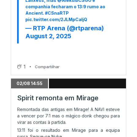
Lanxess, mas
@AleksibCSGO
e
companhia fecharam o 13:9 rumo ao
Ancient.
#CSnaRTP
pic.twitter.com/2JLMpCaIjQ
— RTP Arena (@rtparena)
August 2, 2025
1
Compartilhar
02/08 14:55
Spirit remonta em Mirage
Remontada das antigas em Mirage! A NAVI esteve
a vencer por 7:1 mas o mágico donk chegou para
virar as contas à partida.
13:11 foi o resultado em Mirage para a equipa
russa. Segue-se Nuke.