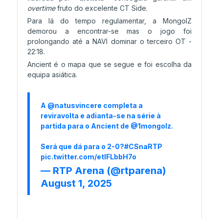
overtime
fruto do excelente CT Side.
Para lá do tempo regulamentar, a MongolZ
demorou a encontrar-se mas o jogo foi
prolongando até a NAVI dominar o terceiro OT -
22:18.
Ancient é o mapa que se segue e foi escolha da
equipa asiática.
A
@natusvincere
completa a
reviravolta e adianta-se na série à
partida para o Ancient de
@1mongolz
.
Será que dá para o 2-0?
#CSnaRTP
pic.twitter.com/etIFLbbH7o
— RTP Arena (@rtparena)
August 1, 2025