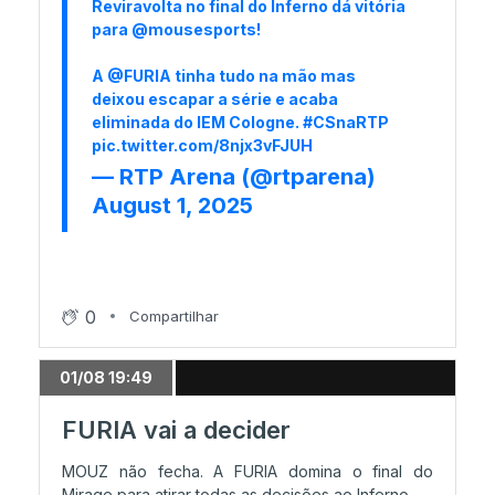
Reviravolta no final do Inferno dá vitória
para
@mousesports
!
A
@FURIA
tinha tudo na mão mas
deixou escapar a série e acaba
eliminada do IEM Cologne.
#CSnaRTP
pic.twitter.com/8njx3vFJUH
— RTP Arena (@rtparena)
August 1, 2025
0
Compartilhar
01/08 19:49
FURIA vai a decider
MOUZ não fecha. A FURIA domina o final do
Mirage para atirar todas as decisões ao Inferno.