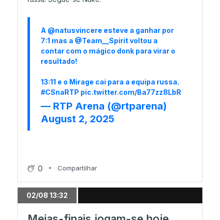
A
@natusvincere
esteve a ganhar por
7:1 mas a
@Team__Spirit
voltou a
contar com o mágico donk para virar o
resultado!
13:11 e o Mirage cai para a equipa russa.
#CSnaRTP
pic.twitter.com/Ba77zz8LbR
— RTP Arena (@rtparena)
August 2, 2025
0
Compartilhar
02/08 13:32
Meias-finais jogam-se hoje