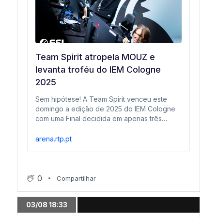
01/08 13:38
Hoje: Quartos de Final!
Team Spirit atropela MOUZ e
levanta troféu do IEM Cologne
29/07 20:38
2025
Árvore de playoffs definida
Sem hipótese! A Team Spirit venceu este
domingo a edição de 2025 do IEM Cologne
29/07 20:37
com uma Final decidida em apenas três
mapas contra a MOUZ.
FURIA consegue qualificação histórica
arena.rtp.pt
29/07 18:26
NAVI avança para os playoffs
0
Compartilhar
03/08 18:33
29/07 17:11