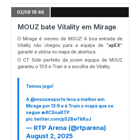
Liquid sofre, mas avança para o Stage 2
02/08 18:46
25/07 13:32
MOUZ bate Vitality em Mirage
FURIA avança para o Stage 2
O Mirage é mesmo de MOUZ! A boa entrada de
Vitality não chegou para a equipa de "
apEX
"
garantir a vitória no mapa de abertura.
25/07 11:28
O CT Side perfeito da jovem equipa de MOUZ
Astralis e FURIA jogam pela qualificação
garantiu o 13:9 e Train é a escolha de Vitality.
24/07 19:55
Temos jogo!
Os jogos do 3º dia já estão fechados!
A
@mousesports
leva a melhor em
Mirage por 13:9 e é Train o mapa que se
segue 🔥
#CSnaRTP
24/07 19:48
pic.twitter.com/p52BwTkKuJ
FaZe Domina por completo o 3º mapa
— RTP Arena (@rtparena)
August 2, 2025