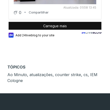
Atualizada: 01/08 13:45
0
Compartilhar
Carregue mais
Add 24liveblog to your site
TÓPICOS
,
,
,
,
Ao Minuto
atualizações
counter strike
cs
IEM
Cologne