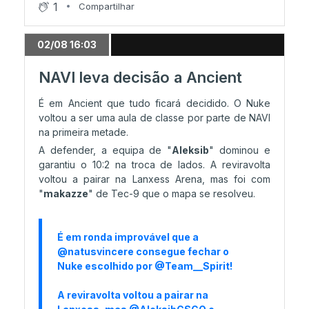
1
Compartilhar
A Catedral está de regresso!
02/08 16:03
NAVI leva decisão a Ancient
É em Ancient que tudo ficará decidido. O Nuke
voltou a ser uma aula de classe por parte de NAVI
na primeira metade.
A defender, a equipa de "
Aleksib
" dominou e
garantiu o 10:2 na troca de lados. A reviravolta
voltou a pairar na Lanxess Arena, mas foi com
"
makazze
" de Tec-9 que o mapa se resolveu.
É em ronda improvável que a
@natusvincere
consegue fechar o
Nuke escolhido por
@Team__Spirit
!
A reviravolta voltou a pairar na