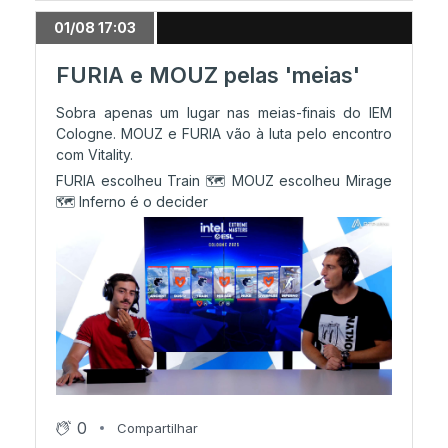
01/08 17:03
FURIA e MOUZ pelas 'meias'
Sobra apenas um lugar nas meias-finais do IEM
Cologne. MOUZ e FURIA vão à luta pelo encontro
com Vitality.
FURIA escolheu Train 🗺️ MOUZ escolheu Mirage
🗺️ Inferno é o decider
0
Compartilhar