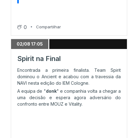
24/07 17:48
B8 eliminada pela FlyQuest
0
Compartilhar
24/07 16:49
NIP surpreende e garante o 2-0!
02/08 17:05
Spirit na Final
24/07 14:49
Encontrada a primeira finalista. Team Spirit
TYLOO elimina a Complexity!
dominou o Ancient e acabou com a travessia da
NAVI nesta edição do IEM Cologne.
A equipa de "
donk
" e companhia volta a chegar a
23/07 20:57
uma decisão e espera agora adversário do
Jogos definidos para a Ronda 2
confronto entre MOUZ e Vitality.
23/07 19:27
Estreia em bom!