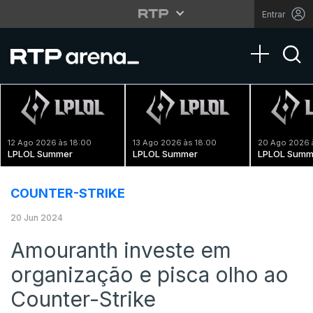
Entrar
Toggle na
12 Ago 2026 às 18:00
13 Ago 2026 às 18:00
20 Ago 2026 
LPLOL Summer
LPLOL Summer
LPLOL Summ
COUNTER-STRIKE
20 Jun 2024
Amouranth investe em
organização e pisca olho ao
Counter-Strike