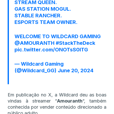
STREAM QUEEN.
GAS STATION MOGUL.
STABLE RANCHER.
ESPORTS TEAM OWNER.
WELCOME TO WILDCARD GAMING
@AMOURANTH
#StackTheDeck
pic.twitter.com/ONOTsS0lTG
— Wildcard Gaming
(@Wildcard_GG)
June 20, 2024
Em publicação no X, a Wildcard deu as boas
vindas à streamer “
Amouranth
“, também
conhecida por vender conteúdo direcionado a
público adulto.