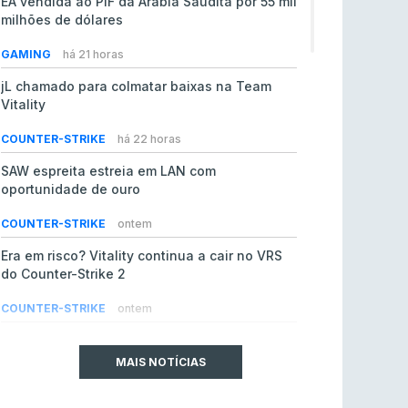
EA vendida ao PIF da Arábia Saudita por 55 mil
milhões de dólares
GAMING
há 21 horas
jL chamado para colmatar baixas na Team
Vitality
COUNTER-STRIKE
há 22 horas
SAW espreita estreia em LAN com
oportunidade de ouro
COUNTER-STRIKE
ontem
Era em risco? Vitality continua a cair no VRS
do Counter-Strike 2
COUNTER-STRIKE
ontem
Riot Games simplifica regras para torneios
comunitários de League of Legends
MAIS NOTÍCIAS
LEAGUE OF LEGENDS
4 ago 2026