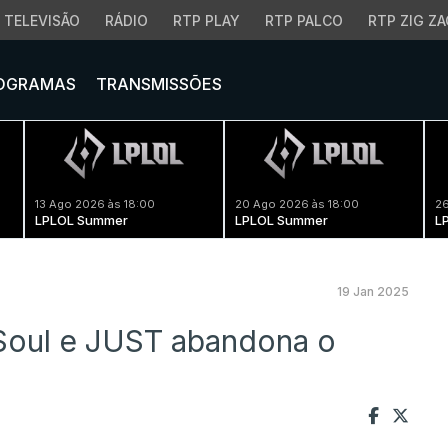
TELEVISÃO
RÁDIO
RTP PLAY
RTP PALCO
RTP ZIG ZA
OGRAMAS
TRANSMISSÕES
13 Ago 2026 às 18:00
20 Ago 2026 às 18:00
26
LPLOL Summer
LPLOL Summer
L
19 Jan 2025
n Soul e JUST abandona o