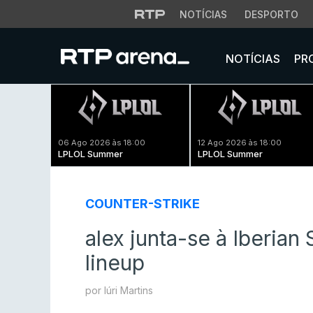
NOTÍCIAS
DESPORTO
NOTÍCIAS
PR
06 Ago 2026 às 18:00
12 Ago 2026 às 18:00
LPLOL Summer
LPLOL Summer
COUNTER-STRIKE
alex junta-se à Iberia
lineup
por Iúri Martins