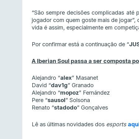
“São sempre decisões complicadas até 
jogador com quem goste mais de jogar”, d
vida é assim, especialmente em competiç
Por confirmar está a continuação de “
JU
A Iberian Soul passa a ser composta po
Alejandro “
alex
” Masanet
David “
dav1g
” Granado
Alejandro “
mopoz
” Fernández
Pere “
sausol
” Solsona
Renato “
stadodo
” Gonçalves
Lê as últimas novidades dos
esports
aqu