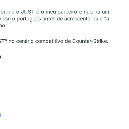
porque o JUST é o meu parceiro e não há um
isse o português antes de acrescentar que “a
ão”.
ST
” no cenário competitivo de Counter-Strike.
r:
i
.