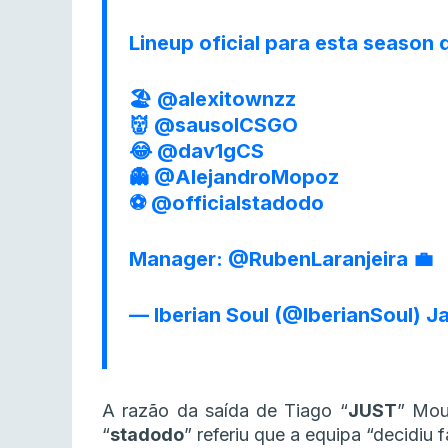
Lineup oficial para esta season
🏖️
@alexitownzz
👹
@sausolCSGO
😂
@dav1gCS
👻
@AlejandroMopoz
⚽️
@officialstadodo
Manager:
@RubenLaranjeira
💼
— Iberian Soul (@IberianSoul)
Ja
A razão da saída de Tiago “
JUST
” Mou
“
stadodo
” referiu que a equipa “decidiu 