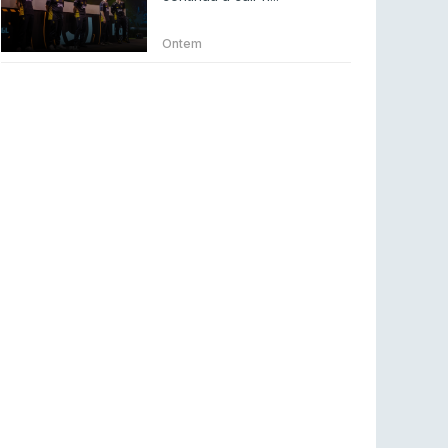
BLAST Bounty S2 na RTP Arena: Regressa o
melhor Counter-Strike
Ontem
COUNTER-STRIKE
18 jul 2026
Wuant assina “The One”: O novo hino oficial
da LPLOL
LEAGUE OF LEGENDS
16 jul 2026
Roman Imperium Cup VIII abre inscrições com
SAW e Luminosity na lista
COUNTER-STRIKE
16 jul 2026
arrozdoce regressa ao mercado como jogador
livre
COUNTER-STRIKE
16 jul 2026