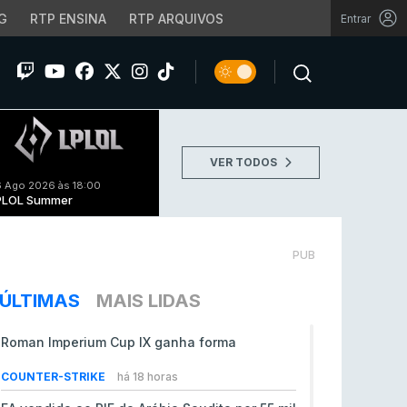
G
RTP ENSINA
RTP ARQUIVOS
Entrar
VER TODOS
 Ago 2026 às 18:00
PLOL Summer
PUB
ÚLTIMAS
MAIS LIDAS
Roman Imperium Cup IX ganha forma
COUNTER-STRIKE
há 18 horas