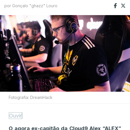
por Gonçalo "ghazz" Louro
Fotografia: DreamHack
Ouvir
O agora ex-capitão da Cloud9 Alex “⁠ALEX⁠”