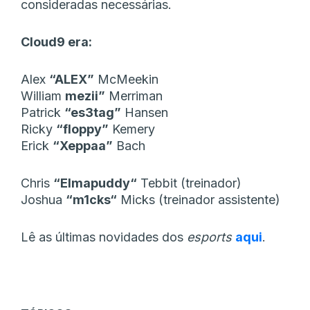
consideradas necessárias.
Cloud9 era:
Alex
“ALEX⁠”
McMeekin
William
⁠mezii⁠”
Merriman
Patrick
“es3tag”
Hansen
Ricky
“floppy⁠”
Kemery
Erick
“Xeppaa”
Bach
Chris
“Elmapuddy⁠“
Tebbit (treinador)
Joshua
“m1cks⁠“
Micks (treinador assistente)
Lê as últimas novidades dos
esports
aqui
.