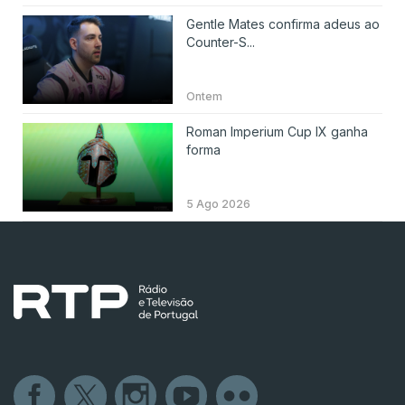
Gentle Mates confirma adeus ao
Counter-S...
Ontem
Roman Imperium Cup IX ganha
forma
5 Ago 2026