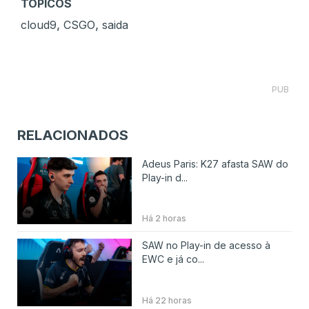
TÓPICOS
,
,
cloud9
CSGO
saida
PUB
RELACIONADOS
Adeus Paris: K27 afasta SAW do
Play-in d...
Há 2 horas
SAW no Play-in de acesso à
EWC e já co...
Há 22 horas