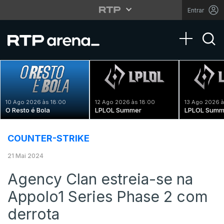
Entrar
Toggle na
10 Ago 2026 às 18:00
12 Ago 2026 às 18:00
13 Ago 2026 à
O Resto é Bola
LPLOL Summer
LPLOL Summ
COUNTER-STRIKE
21 Mai 2024
Agency Clan estreia-se na
Appolo1 Series Phase 2 com
derrota