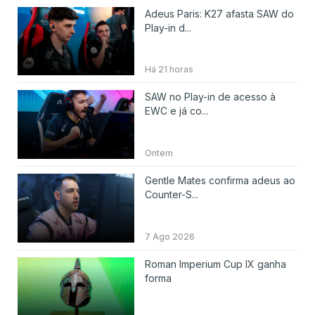
Adeus Paris: K27 afasta SAW do
Play-in d...
Há 21 horas
SAW no Play-in de acesso à
EWC e já co...
Ontem
Gentle Mates confirma adeus ao
Counter-S...
7 Ago 2026
Roman Imperium Cup IX ganha
forma