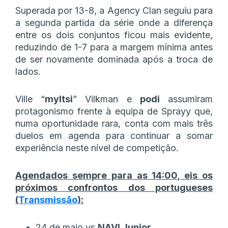
Superada por 13-8, a Agency Clan seguiu para
a segunda partida da série onde a diferença
entre os dois conjuntos ficou mais evidente,
reduzindo de 1-7 para a margem mínima antes
de ser novamente dominada após a troca de
lados.
Ville “
myltsi
” Vilkman e
podi
assumiram
protagonismo frente à equipa de Sprayy que,
numa oportunidade rara, conta com mais três
duelos em agenda para continuar a somar
experiência neste nível de competição.
Agendados sempre para as 14:00, eis os
próximos confrontos dos portugueses
(
Transmissão
):
24 de maio vs
NAVI Junior