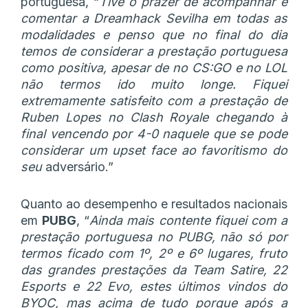
portuguesa, “
Tive o prazer de acompanhar e
comentar a Dreamhack Sevilha em todas as
modalidades e penso que no final do dia
temos de considerar a prestação portuguesa
como positiva, apesar de no CS:GO e no LOL
não termos ido muito longe. Fiquei
extremamente satisfeito com a prestação de
Ruben Lopes no Clash Royale chegando à
final vencendo por 4-0 naquele que se pode
considerar um upset face ao favoritismo do
seu
adversário.”
Quanto ao desempenho e resultados nacionais
em
PUBG
, “
Ainda
mais contente fiquei com a
prestação portuguesa no PUBG, não só por
termos ficado com 1º, 2º e 6º lugares, fruto
das grandes prestações da Team Satire, 22
Esports e 22 Evo, estes últimos vindos do
BYOC, mas acima de tudo porque após a