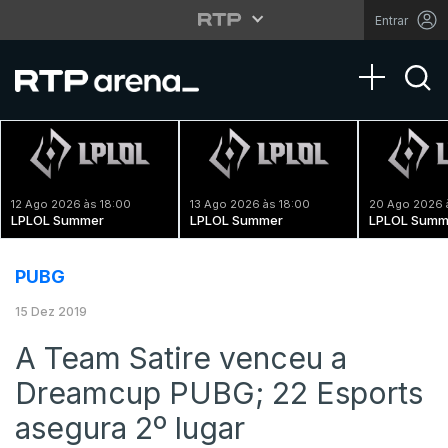
Entrar
Toggle na
12 Ago 2026 às 18:00
13 Ago 2026 às 18:00
20 Ago 2026 
LPLOL Summer
LPLOL Summer
LPLOL Summ
PUBG
15 Dez 2019
A Team Satire venceu a
Dreamcup PUBG; 22 Esports
asegura 2º lugar