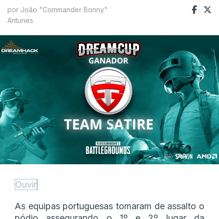
por João "Commander Bonny"
Antunes
Ouvir
As equipas portuguesas tomaram de assalto o
pódio assegurando o 1º e 2º lugar da