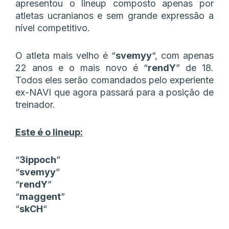
apresentou o lineup composto apenas por
atletas ucranianos e sem grande expressão a
nível competitivo.
O atleta mais velho é “
svemyy
“, com apenas
22 anos e o mais novo é “
rendY
” de 18.
Todos eles serão comandados pelo experiente
ex-NAVI que agora passará para a posição de
treinador.
Este é o lineup:
“
3ippoch
”
“
svemyy
”
“
rendY
”
“
maggent
”
“
skCH
“