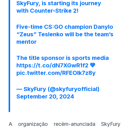
SkyFury, is starting its journey
with Counter-Strike 2!
Five-time CS:GO champion Danylo
“Zeus” Teslenko will be the team’s
mentor
The title sponsor is sports media
https://t.co/dN7XGwR1f2
💙
pic.twitter.com/RFEOIk7z8y
— SkyFury (@skyfuryofficial)
September 20, 2024
A organização recém-anunciada SkyFury