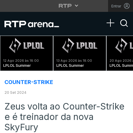
Entrar
Toggle na
12 Ago 2026 às 18:00
13 Ago 2026 às 18:00
20 Ago 2026 
LPLOL Summer
LPLOL Summer
LPLOL Summ
COUNTER-STRIKE
20 Set 2024
Zeus volta ao Counter-Strike
e é treinador da nova
SkyFury