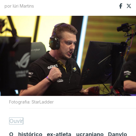
por Iúri Martins
Fotografia: StarLadder
Ouvir
O histórico ex-atleta ucraniano Danylo