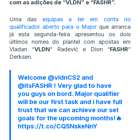
com as adições de “VLDN” e “FASHR”.
Uma das
equipas a ter em conta no
qualificador aberto para o Major
que arranca
já esta segunda-feira apresentou os dois
últimos nomes do plantel com apostas em
Vladan “
VLDN
” Radević e Dion “
FASHR
”
Derksen.
Welcome
@vldnCS2
and
@itsFASHR
! Very glad to have
you guys on bord. Major qualifier
will be our first task and i have full
trust that we can achieve our set
goals for the upcoming months!🔥
https://t.co/CQ5NskeNnY