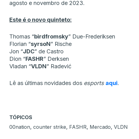
agosto e novembro de 2023.
Este é o novo quinteto:
Thomas “⁠
birdfromsky
⁠” Due-Frederiksen
Florian “⁠
syrsoN
⁠” Rische
Jon “
⁠JDC
⁠” de Castro
Dion “
FASHR
” Derksen
Vladan “
VLDN
” Radević
Lê as últimas novidades dos
esports
aqui
.
TÓPICOS
,
,
,
,
00nation
counter strike
FASHR
Mercado
VLDN