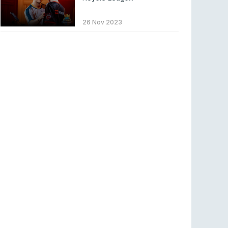
LEAGUE OF LEGENDS
3 ago 2026
MOUZ surpreende Spirit para vencer BLAST
26 Nov 2023
Bounty
COUNTER-STRIKE
2 ago 2026
Setembro recheado de LANs em Portugal
COUNTER-STRIKE
1 ago 2026
Betclic renova parceria com a RTP Arena para
a época 2026/27
RTP ARENA
23 jul 2026
BLAST Bounty S2 na RTP Arena: Regressa o
melhor Counter-Strike
COUNTER-STRIKE
18 jul 2026