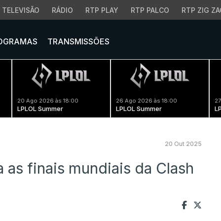
TELEVISÃO
RÁDIO
RTP PLAY
RTP PALCO
RTP ZIG ZA
OGRAMAS
TRANSMISSÕES
20 Ago 2026 às 18:00
26 Ago 2026 às 18:00
27
LPLOL Summer
LPLOL Summer
L
20 Out 2025
 as finais mundiais da Clash