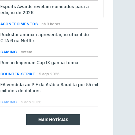
Esports Awards revelam nomeados para a
edição de 2026
ACONTECIMENTOS
há 3 horas
Rockstar anuncia apresentação oficial do
GTA 6 na Netflix
GAMING
ontem
Roman Imperium Cup IX ganha forma
COUNTER-STRIKE
5 ago 2026
EA vendida ao PIF da Arábia Saudita por 55 mil
milhões de dólares
GAMING
5 ago 2026
jL chamado para colmatar baixas na Team
Vitality
MAIS NOTÍCIAS
COUNTER-STRIKE
5 ago 2026