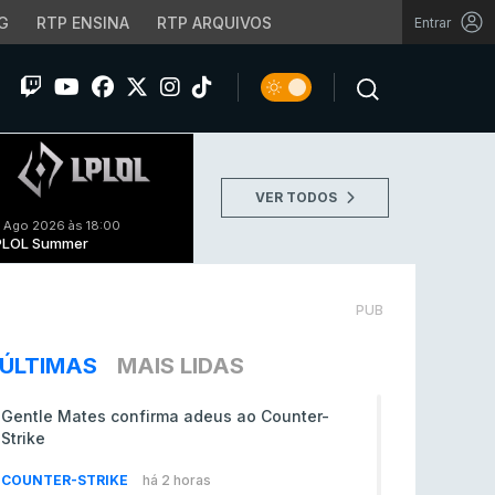
G
RTP ENSINA
RTP ARQUIVOS
Entrar
VER TODOS
 Ago 2026 às 18:00
PLOL Summer
PUB
ÚLTIMAS
MAIS LIDAS
Gentle Mates confirma adeus ao Counter-
Strike
COUNTER-STRIKE
há 2 horas