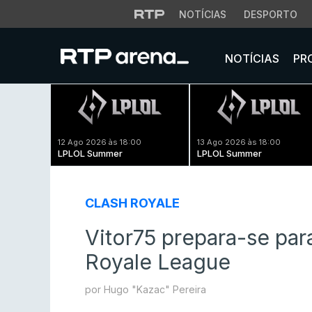
NOTÍCIAS
DESPORTO
NOTÍCIAS
PR
12 Ago 2026 às 18:00
13 Ago 2026 às 18:00
LPLOL Summer
LPLOL Summer
CLASH ROYALE
Vitor75 prepara-se para
Royale League
por Hugo "Kazac" Pereira