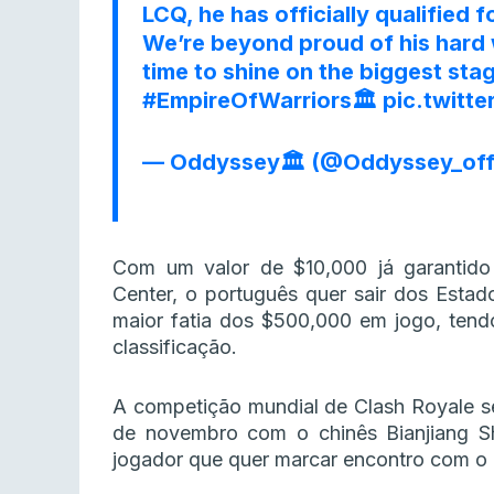
LCQ, he has officially qualified f
We’re beyond proud of his hard 
time to shine on the biggest stag
#EmpireOfWarriors
🏛️
pic.twit
— Oddyssey🏛️ (@Oddyssey_off
Com um valor de $10,000 já garantido
Center, o português quer sair dos Estad
maior fatia dos $500,000 em jogo, tend
classificação.
A competição mundial de Clash Royale se
de novembro com o chinês Bianjiang S
jogador que quer marcar encontro com o b