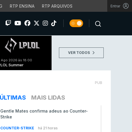
G
RTP ENSINA
RTP ARQUIVOS
Entrar
VER TODOS
 Ago 2026 às 18:00
PLOL Summer
PUB
ÚLTIMAS
MAIS LIDAS
Gentle Mates confirma adeus ao Counter-
Strike
COUNTER-STRIKE
há 21 horas