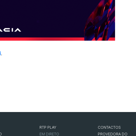
i
.
RTP PLAY
CONTACTOS
O
EM DIRETO
PROVEDORA DO