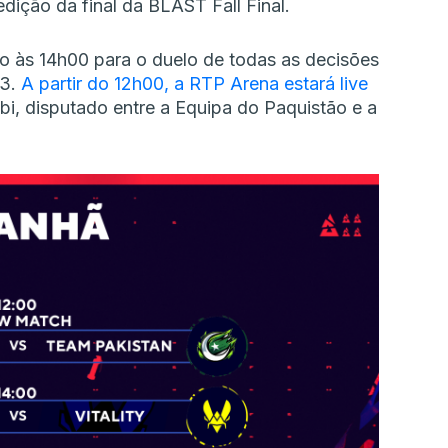
dição da final da BLAST Fall Final.
o às 14h00 para o duelo de todas as decisões
23.
A partir do 12h00, a RTP Arena estará live
 disputado entre a Equipa do Paquistão e a