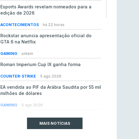
Esports Awards revelam nomeados para a
edição de 2026
ACONTECIMENTOS
há 22 horas
Rockstar anuncia apresentação oficial do
GTA 6 na Netflix
GAMING
ontem
Roman Imperium Cup IX ganha forma
COUNTER-STRIKE
5 ago 2026
EA vendida ao PIF da Arábia Saudita por 55 mil
milhões de dólares
GAMING
5 ago 2026
jL chamado para colmatar baixas na Team
Vitality
MAIS NOTÍCIAS
COUNTER-STRIKE
5 ago 2026