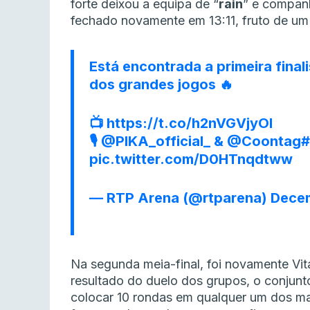
forte deixou a equipa de “
rain
” e companh
fechado novamente em 13:11, fruto de um 
Está encontrada a primeira final
dos grandes jogos 🔥
📺
https://t.co/h2nVGVjyOI
🎙️
@PIKA_official_
&
@Coontag
pic.twitter.com/D0HTnqdtww
— RTP Arena (@rtparena)
Decem
Na segunda meia-final, foi novamente Vita
resultado do duelo dos grupos, o conjunto
colocar 10 rondas em qualquer um dos ma