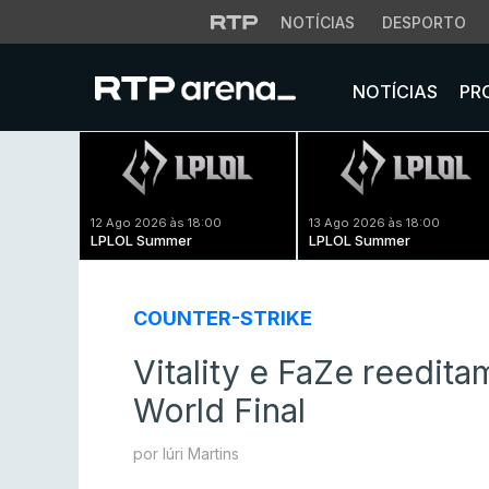
NOTÍCIAS
DESPORTO
NOTÍCIAS
PR
12 Ago 2026 às 18:00
13 Ago 2026 às 18:00
LPLOL Summer
LPLOL Summer
COUNTER-STRIKE
Vitality e FaZe reedit
World Final
por Iúri Martins