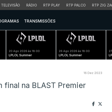
TELEVISÃO
RÁDIO
RTP PLAY
RTP PALCO
RTP ZIG ZA
OGRAMAS
TRANSMISSÕES
20 Ago 2026 às 18:00
26 Ago 2026 às 18:00
27
LPLOL Summer
LPLOL Summer
L
16 Dez 2023
am final na BLAST Premier