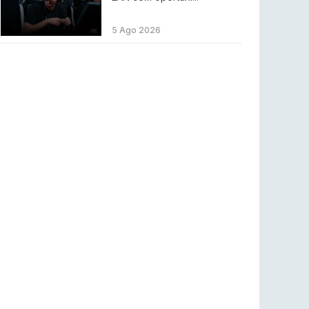
LEAGUE OF LEGENDS
3 ago 2026
MOUZ surpreende Spirit para vencer BLAST
5 Ago 2026
Bounty
COUNTER-STRIKE
2 ago 2026
Setembro recheado de LANs em Portugal
COUNTER-STRIKE
1 ago 2026
Betclic renova parceria com a RTP Arena para
a época 2026/27
RTP ARENA
23 jul 2026
BLAST Bounty S2 na RTP Arena: Regressa o
melhor Counter-Strike
COUNTER-STRIKE
18 jul 2026