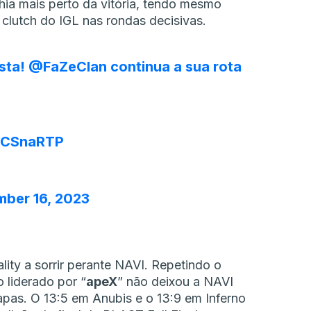
ia mais perto da vitória, tendo mesmo
clutch do IGL nas rondas decisivas.
ista!
@FaZeClan
continua a sua rota
#CSnaRTP
ber 16, 2023
lity a sorrir perante NAVI. Repetindo o
 liderado por “
apeX
” não deixou a NAVI
pas. O 13:5 em Anubis e o 13:9 em Inferno