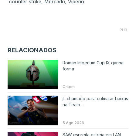
,
,
counter strike
Mercado
Viperio
PUB
RELACIONADOS
Roman Imperium Cup IX ganha
forma
Ontem
jL chamado para colmatar baixas
na Team ...
5 Ago 2026
SAW espreita estreia em LAN