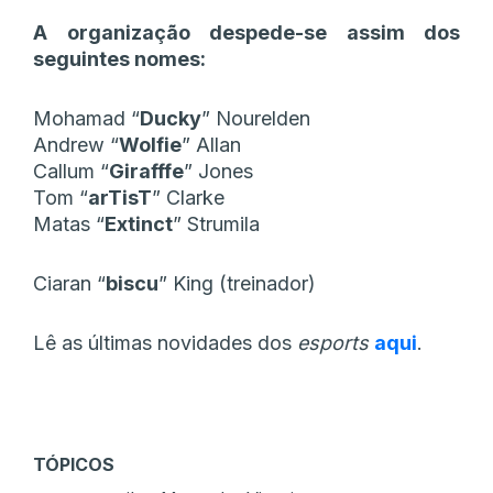
A organização despede-se assim dos
seguintes nomes:
Mohamad “⁠
Ducky
⁠” Nourelden
Andrew “⁠
Wolfie
⁠” Allan
Callum “
⁠Girafffe
⁠” Jones
Tom “⁠
arTisT
⁠” Clarke
Matas “
⁠Extinct
⁠” Strumila
Ciaran “
⁠biscu
⁠” King (treinador)
Lê as últimas novidades dos
esports
aqui
.
TÓPICOS