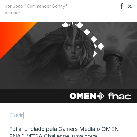
por João "Commander Bonny"
Antunes
Ouvir
Foi anunciado pela Gamers Media o OMEN
FNAC MTGA Challenge, uma nova