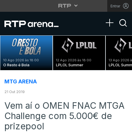
Entrar
Toggle na
10 Ago 2026 às 18:00
12 Ago 2026 às 18:00
13 Ago 2026 à
O Resto é Bola
LPLOL Summer
LPLOL Summ
MTG ARENA
21 Out 2019
Vem aí o OMEN FNAC MTGA
Challenge com 5.000€ de
prizepool